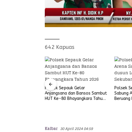
642 Kapuas
Sintang Bangun
ersih
Polsek Sepauk Gelar
Polsek S
Anjangsana dan Bansos Sambut
Sabung A
HUT Ke-80 Bhayangkara Tahun
Beruang 
2026
Kayu Lap
Kalbar
30 April 2024 04:59