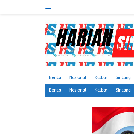
Langsung
ke
konten
Berita
Nasional
Kalbar
Sintang
Berita
Nasional
Kalbar
Sintang