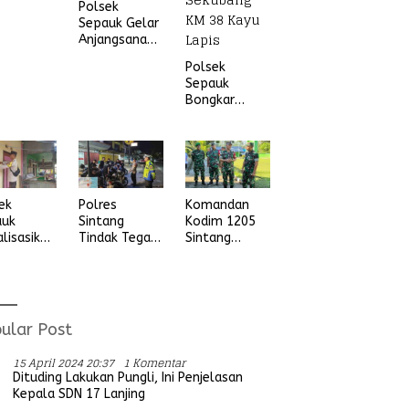
Polsek
Sepauk Gelar
Anjangsana
dan Bansos
Polsek
Sambut HUT
Sepauk
Ke-80
Bongkar
Bhayangkara
Arena Sabung
Tahun 2026
Ayam di
dusun Lepung
Beruang Desa
Sekubang KM
38 Kayu Lapis
ek
Polres
Komandan
auk
Sintang
Kodim 1205
alisasikan
Tindak Tegas
Sintang
ngan
Aksi Balap
Letkol Arm
vitas
Liar, Tidak
Anggit
udian
Ada Ruang
Wijaksono
ada
Bagi Aktifitas
Laksanakan
ga Desa
Yang
Kunjungan
ular Post
ung Ria
Mengganggu
Kerja ke
Ketertiban
Wilayah
15 April 2024 20:37
1 Komentar
Umum
Koramil
Dituding Lakukan Pungli, Ini Penjelasan
Kepala SDN 17 Lanjing