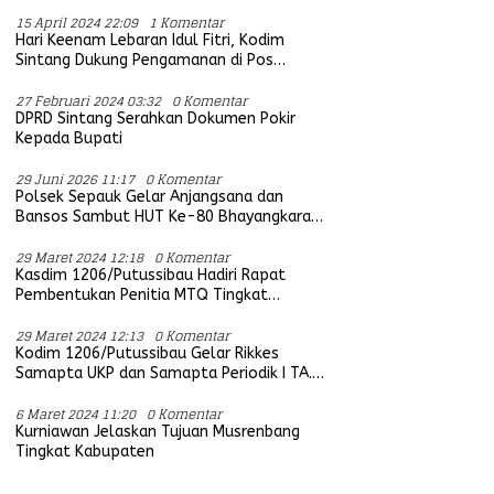
15 April 2024 22:09
1 Komentar
Hari Keenam Lebaran Idul Fitri, Kodim
Sintang Dukung Pengamanan di Pos
Bersama Instansi Terkait
27 Februari 2024 03:32
0 Komentar
DPRD Sintang Serahkan Dokumen Pokir
Kepada Bupati
29 Juni 2026 11:17
0 Komentar
Polsek Sepauk Gelar Anjangsana dan
Bansos Sambut HUT Ke-80 Bhayangkara
Tahun 2026
29 Maret 2024 12:18
0 Komentar
Kasdim 1206/Putussibau Hadiri Rapat
Pembentukan Penitia MTQ Tingkat
Provinsi Kalbar Tahun 2025
29 Maret 2024 12:13
0 Komentar
Kodim 1206/Putussibau Gelar Rikkes
Samapta UKP dan Samapta Periodik I TA.
2024
6 Maret 2024 11:20
0 Komentar
Kurniawan Jelaskan Tujuan Musrenbang
Tingkat Kabupaten