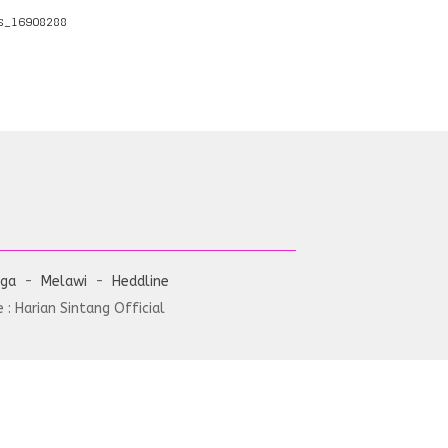
s_16908288
aga
Melawi
Heddline
: Harian Sintang Official