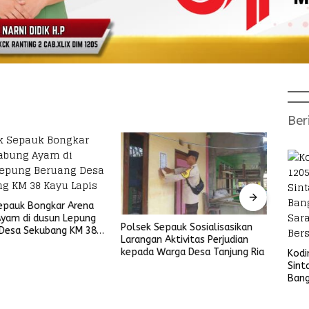
Ber
epauk Bongkar Arena
yam di dusun Lepung
Polsek Sepauk Sosialisasikan
Polre
Desa Sekubang KM 38
Larangan Aktivitas Perjudian
Aksi 
is
kepada Warga Desa Tanjung Ria
Bagi 
Kod
Meng
Sint
Ban
Sara
Bers