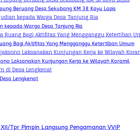
pung Beruang Desa Sekubang KM 38 Kayu Lapis
ian kepada Warga Desa Tanjung Ria
 Ruang Bagi Aktifitas Yang Mengganggu Ketertiban Umum
sono Laksanakan Kunjungan Kerja ke Wilayah Koramil
 Desa Lengkenat
m XII/Tpr Pimpin Langsung Pengamanan VVIP