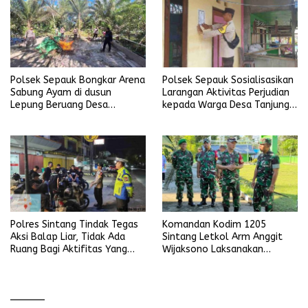
Polsek Sepauk Bongkar Arena
Polsek Sepauk Sosialisasikan
Sabung Ayam di dusun
Larangan Aktivitas Perjudian
Lepung Beruang Desa
kepada Warga Desa Tanjung
Sekubang KM 38 Kayu Lapis
Ria
Polres Sintang Tindak Tegas
Komandan Kodim 1205
Aksi Balap Liar, Tidak Ada
Sintang Letkol Arm Anggit
Ruang Bagi Aktifitas Yang
Wijaksono Laksanakan
Mengganggu Ketertiban
Kunjungan Kerja ke Wilayah
Umum
Koramil