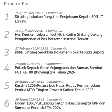
Popular Post
15 April 2024 20:37
1 Komentar
1
Dituding Lakukan Pungli, Ini Penjelasan Kepala SDN 17
Lanjing
15 April 2024 22:09
1 Komentar
2
Hari Keenam Lebaran Idul Fitri, Kodim Sintang Dukung
Pengamanan di Pos Bersama Instansi Terkait
27 Februari 2024 03:32
0 Komentar
3
DPRD Sintang Serahkan Dokumen Pokir Kepada Bupati
29 Juni 2026 11:17
0 Komentar
4
Polsek Sepauk Gelar Anjangsana dan Bansos Sambut
HUT Ke-80 Bhayangkara Tahun 2026
29 Maret 2024 12:18
0 Komentar
5
Kasdim 1206/Putussibau Hadiri Rapat Pembentukan
Penitia MTQ Tingkat Provinsi Kalbar Tahun 2025
29 Maret 2024 12:13
0 Komentar
6
Kodim 1206/Putussibau Gelar Rikkes Samapta UKP dan
Samapta Periodik I TA. 2024