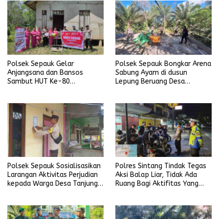
Polsek Sepauk Gelar
Polsek Sepauk Bongkar Arena
Anjangsana dan Bansos
Sabung Ayam di dusun
Sambut HUT Ke-80
Lepung Beruang Desa
Bhayangkara Tahun 2026
Sekubang KM 38 Kayu Lapis
Polsek Sepauk Sosialisasikan
Polres Sintang Tindak Tegas
Larangan Aktivitas Perjudian
Aksi Balap Liar, Tidak Ada
kepada Warga Desa Tanjung
Ruang Bagi Aktifitas Yang
Ria
Mengganggu Ketertiban
Umum