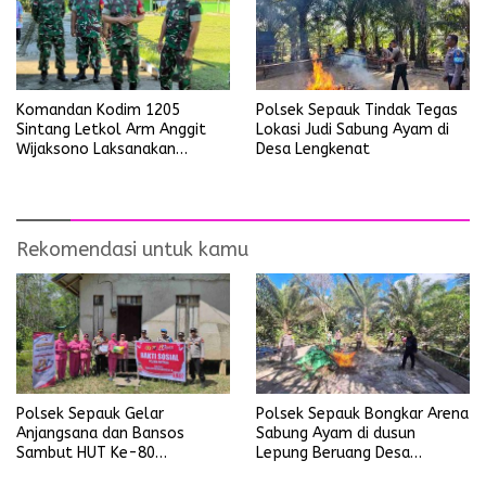
Polsek Sepauk Tindak Tegas
Komandan Kodim 1205
Lokasi Judi Sabung Ayam di
Sintang Letkol Arm Anggit
Desa Lengkenat
Wijaksono Laksanakan
Kunjungan Kerja ke Wilayah
Koramil
Rekomendasi untuk kamu
Polsek Sepauk Gelar
Polsek Sepauk Bongkar Arena
Anjangsana dan Bansos
Sabung Ayam di dusun
Sambut HUT Ke-80
Lepung Beruang Desa
Bhayangkara Tahun 2026
Sekubang KM 38 Kayu Lapis