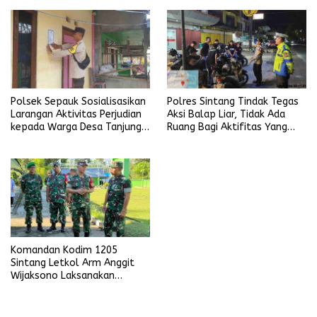
Polsek Sepauk Sosialisasikan
Polres Sintang Tindak Tegas
Larangan Aktivitas Perjudian
Aksi Balap Liar, Tidak Ada
kepada Warga Desa Tanjung
Ruang Bagi Aktifitas Yang
Ria
Mengganggu Ketertiban
Umum
Komandan Kodim 1205
Sintang Letkol Arm Anggit
Wijaksono Laksanakan
Kunjungan Kerja ke Wilayah
Koramil