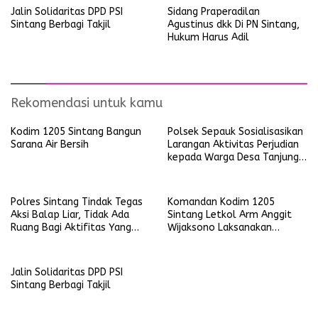
Jalin Solidaritas DPD PSI
Sidang Praperadilan
Sintang Berbagi Takjil
Agustinus dkk Di PN Sintang,
Hukum Harus Adil
Rekomendasi untuk kamu
Kodim 1205 Sintang Bangun
Polsek Sepauk Sosialisasikan
Sarana Air Bersih
Larangan Aktivitas Perjudian
kepada Warga Desa Tanjung
Ria
Polres Sintang Tindak Tegas
Komandan Kodim 1205
Aksi Balap Liar, Tidak Ada
Sintang Letkol Arm Anggit
Ruang Bagi Aktifitas Yang
Wijaksono Laksanakan
Mengganggu Ketertiban
Kunjungan Kerja ke Wilayah
Umum
Koramil
Jalin Solidaritas DPD PSI
Sintang Berbagi Takjil