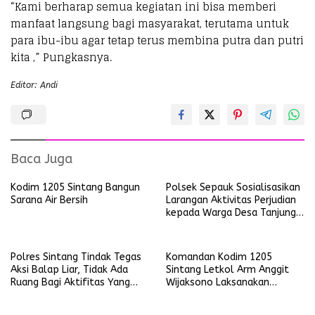
“Kami berharap semua kegiatan ini bisa memberi
manfaat langsung bagi masyarakat, terutama untuk
para ibu-ibu agar tetap terus membina putra dan putri
kita ,” Pungkasnya.
Editor: Andi
Baca Juga
Kodim 1205 Sintang Bangun
Polsek Sepauk Sosialisasikan
Sarana Air Bersih
Larangan Aktivitas Perjudian
kepada Warga Desa Tanjung
Ria
Polres Sintang Tindak Tegas
Komandan Kodim 1205
Aksi Balap Liar, Tidak Ada
Sintang Letkol Arm Anggit
Ruang Bagi Aktifitas Yang
Wijaksono Laksanakan
Mengganggu Ketertiban
Kunjungan Kerja ke Wilayah
Umum
Koramil