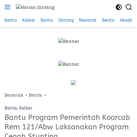
Langsung
ke
konten
Berita
Kalbar
Berita
Sintang
Nasional
Berita
Headlin
Beranda
Berita
Berita
,
Kalbar
Bantu Program Pemerintah Koorcab
Rem 121/Abw Laksanakan Program
Cegah Stunting