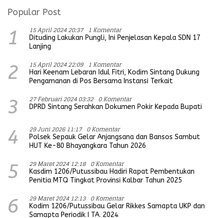
Popular Post
15 April 2024 20:37
1 Komentar
1
Dituding Lakukan Pungli, Ini Penjelasan Kepala SDN 17
Lanjing
15 April 2024 22:09
1 Komentar
2
Hari Keenam Lebaran Idul Fitri, Kodim Sintang Dukung
Pengamanan di Pos Bersama Instansi Terkait
27 Februari 2024 03:32
0 Komentar
3
DPRD Sintang Serahkan Dokumen Pokir Kepada Bupati
29 Juni 2026 11:17
0 Komentar
4
Polsek Sepauk Gelar Anjangsana dan Bansos Sambut
HUT Ke-80 Bhayangkara Tahun 2026
29 Maret 2024 12:18
0 Komentar
5
Kasdim 1206/Putussibau Hadiri Rapat Pembentukan
Penitia MTQ Tingkat Provinsi Kalbar Tahun 2025
29 Maret 2024 12:13
0 Komentar
6
Kodim 1206/Putussibau Gelar Rikkes Samapta UKP dan
Samapta Periodik I TA. 2024