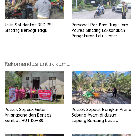
Personel Pos Pam Tugu Jam
Jalin Solidaritas DPD PSI
Polres Sintang Laksanakan
Sintang Berbagi Takjil
Pengaturan Lalu Lintas
Operasi Ketupat Kapuas
2026
Rekomendasi untuk kamu
Polsek Sepauk Gelar
Polsek Sepauk Bongkar Arena
Anjangsana dan Bansos
Sabung Ayam di dusun
Sambut HUT Ke-80
Lepung Beruang Desa
Bhayangkara Tahun 2026
Sekubang KM 38 Kayu Lapis