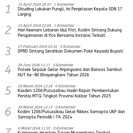
15 April 2024 20:37
1 Komentar
1
Dituding Lakukan Pungli, Ini Penjelasan Kepala SDN 17
Lanjing
15 April 2024 22:09
1 Komentar
2
Hari Keenam Lebaran Idul Fitri, Kodim Sintang Dukung
Pengamanan di Pos Bersama Instansi Terkait
27 Februari 2024 03:32
0 Komentar
3
DPRD Sintang Serahkan Dokumen Pokir Kepada Bupati
29 Juni 2026 11:17
0 Komentar
4
Polsek Sepauk Gelar Anjangsana dan Bansos Sambut
HUT Ke-80 Bhayangkara Tahun 2026
29 Maret 2024 12:18
0 Komentar
5
Kasdim 1206/Putussibau Hadiri Rapat Pembentukan
Penitia MTQ Tingkat Provinsi Kalbar Tahun 2025
29 Maret 2024 12:13
0 Komentar
6
Kodim 1206/Putussibau Gelar Rikkes Samapta UKP dan
Samapta Periodik I TA. 2024
6 Maret 2024 11:20
0 Komentar
7
Kurniawan Jelaskan Tujuan Musrenbang Tingkat