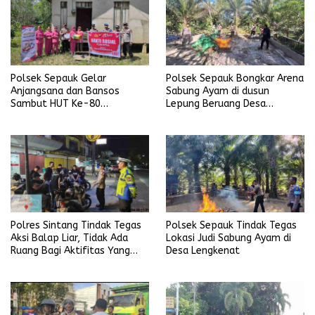
Polsek Sepauk Gelar
Polsek Sepauk Bongkar Arena
Anjangsana dan Bansos
Sabung Ayam di dusun
Sambut HUT Ke-80
Lepung Beruang Desa
Bhayangkara Tahun 2026
Sekubang KM 38 Kayu Lapis
Polres Sintang Tindak Tegas
Polsek Sepauk Tindak Tegas
Aksi Balap Liar, Tidak Ada
Lokasi Judi Sabung Ayam di
Ruang Bagi Aktifitas Yang
Desa Lengkenat
Mengganggu Ketertiban
Umum