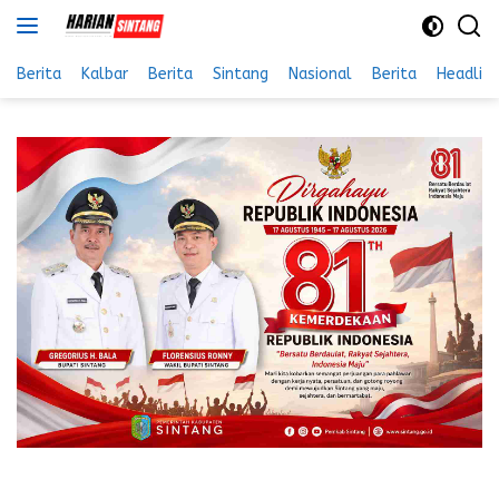
Langsung
ke
konten
Berita
Kalbar
Berita
Sintang
Nasional
Berita
Headlin