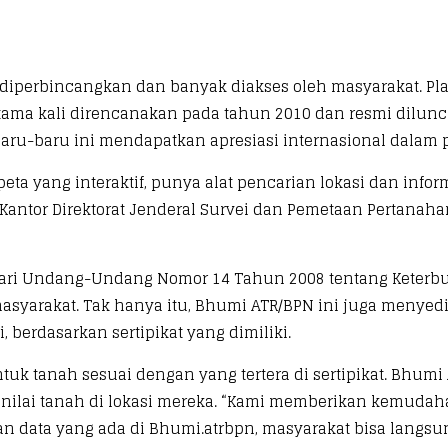
diperbincangkan dan banyak diakses oleh masyarakat. Pl
ertama kali direncanakan pada tahun 2010 dan resmi dilu
baru-baru ini mendapatkan apresiasi internasional dalam p
a yang interaktif, punya alat pencarian lokasi dan infor
Kantor Direktorat Jenderal Survei dan Pemetaan Pertanaha
ri Undang-Undang Nomor 14 Tahun 2008 tentang Keterbuk
asyarakat. Tak hanya itu, Bhumi ATR/BPN ini juga menye
 berdasarkan sertipikat yang dimiliki.
tuk tanah sesuai dengan yang tertera di sertipikat. Bhum
ilai tanah di lokasi mereka. “Kami memberikan kemudaha
gan data yang ada di Bhumi.atrbpn, masyarakat bisa langs