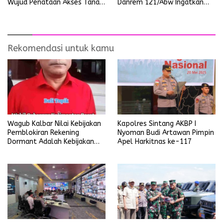
Danrem 121/Abw Ingatkan
Wujud Penataan Akses Tanah
Prajurit Tetap Waspada dan
Ulayat Pertama di Indonesia
Jalin Silaturahmi Dengan
Masyarakat
Rekomendasi untuk kamu
Wagub Kalbar Nilai Kebijakan
Kapolres Sintang AKBP I
Pemblokiran Rekening
Nyoman Budi Artawan Pimpin
Dormant Adalah Kebijakan
Apel Harkitnas ke-117
Yang Salah