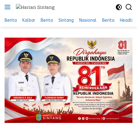
Langsung
ke
konten
Berita
Kalbar
Berita
Sintang
Nasional
Berita
Headlin