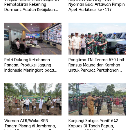
Pemblokiran Rekening
Nyoman Budi Artawan Pimpin
Dormant Adalah Kebijakan
Apel Harkitnas ke-117
Yang Salah
Polri Dukung Ketahanan
Panglima TNI Terima 650 Unit
Pangan, Produksi Jagung
Ransus Maung dari Kemhan
Indonesia Meningkat pada
untuk Perkuat Pertahanan
Triwulan pertama 2025
NKRI
Kunjungi Satgas Yonif 642
Wamen ATR/Waka BPN
Kapuas Di Tanah Papua,
Tanam Pisang di Jembrana,