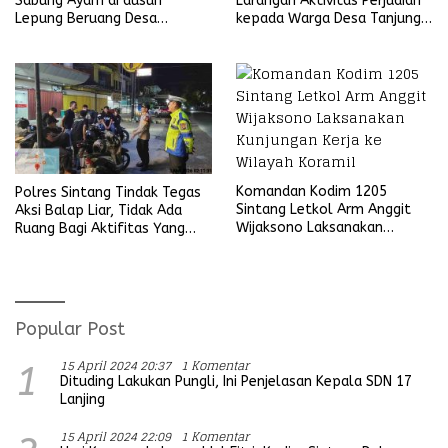
Sabung Ayam di dusun
Larangan Aktivitas Perjudian
Lepung Beruang Desa
kepada Warga Desa Tanjung
Sekubang KM 38 Kayu Lapis
Ria
Komandan Kodim 1205
Polres Sintang Tindak Tegas
Sintang Letkol Arm Anggit
Aksi Balap Liar, Tidak Ada
Wijaksono Laksanakan
Ruang Bagi Aktifitas Yang
Kunjungan Kerja ke Wilayah
Mengganggu Ketertiban
Koramil
Umum
Popular Post
15 April 2024 20:37
1 Komentar
1
Dituding Lakukan Pungli, Ini Penjelasan Kepala SDN 17
Lanjing
15 April 2024 22:09
1 Komentar