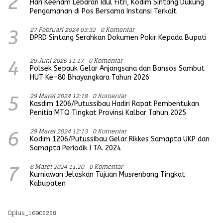
2
Hari Keenam Lebaran Idul Fitri, Kodim Sintang Dukung
Pengamanan di Pos Bersama Instansi Terkait
27 Februari 2024 03:32
0 Komentar
3
DPRD Sintang Serahkan Dokumen Pokir Kepada Bupati
29 Juni 2026 11:17
0 Komentar
4
Polsek Sepauk Gelar Anjangsana dan Bansos Sambut
HUT Ke-80 Bhayangkara Tahun 2026
29 Maret 2024 12:18
0 Komentar
5
Kasdim 1206/Putussibau Hadiri Rapat Pembentukan
Penitia MTQ Tingkat Provinsi Kalbar Tahun 2025
29 Maret 2024 12:13
0 Komentar
6
Kodim 1206/Putussibau Gelar Rikkes Samapta UKP dan
Samapta Periodik I TA. 2024
6 Maret 2024 11:20
0 Komentar
7
Kurniawan Jelaskan Tujuan Musrenbang Tingkat
Kabupaten
Oplus_16908288