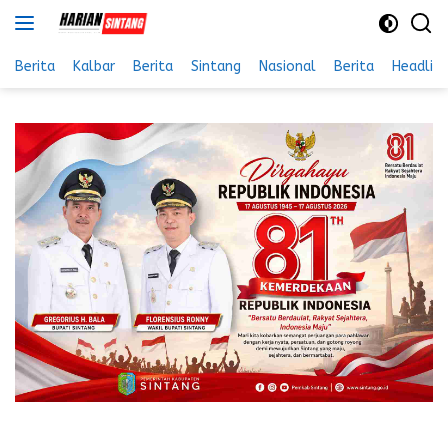
Langsung
ke
konten
Berita
Kalbar
Berita
Sintang
Nasional
Berita
Headlin