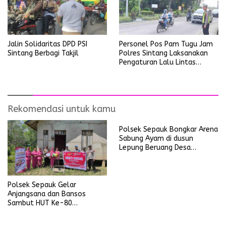
Jalin Solidaritas DPD PSI
Personel Pos Pam Tugu Jam
Sintang Berbagi Takjil
Polres Sintang Laksanakan
Pengaturan Lalu Lintas
Operasi Ketupat Kapuas
2026
Rekomendasi untuk kamu
Polsek Sepauk Bongkar Arena
Sabung Ayam di dusun
Lepung Beruang Desa
Sekubang KM 38 Kayu Lapis
Polsek Sepauk Gelar
Anjangsana dan Bansos
Sambut HUT Ke-80
Bhayangkara Tahun 2026