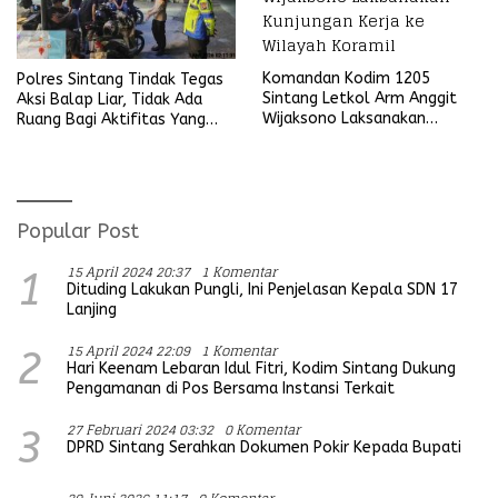
Komandan Kodim 1205
Polres Sintang Tindak Tegas
Sintang Letkol Arm Anggit
Aksi Balap Liar, Tidak Ada
Wijaksono Laksanakan
Ruang Bagi Aktifitas Yang
Kunjungan Kerja ke Wilayah
Mengganggu Ketertiban
Koramil
Umum
Popular Post
15 April 2024 20:37
1 Komentar
1
Dituding Lakukan Pungli, Ini Penjelasan Kepala SDN 17
Lanjing
15 April 2024 22:09
1 Komentar
2
Hari Keenam Lebaran Idul Fitri, Kodim Sintang Dukung
Pengamanan di Pos Bersama Instansi Terkait
27 Februari 2024 03:32
0 Komentar
3
DPRD Sintang Serahkan Dokumen Pokir Kepada Bupati