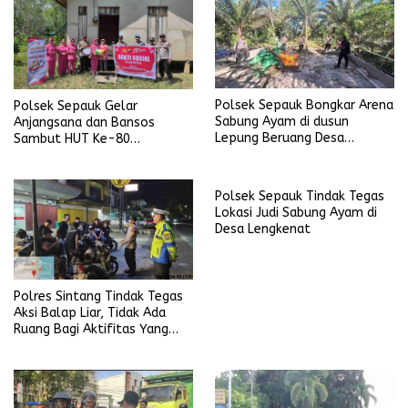
Polsek Sepauk Bongkar Arena
Polsek Sepauk Gelar
Sabung Ayam di dusun
Anjangsana dan Bansos
Lepung Beruang Desa
Sambut HUT Ke-80
Sekubang KM 38 Kayu Lapis
Bhayangkara Tahun 2026
Polsek Sepauk Tindak Tegas
Lokasi Judi Sabung Ayam di
Desa Lengkenat
Polres Sintang Tindak Tegas
Aksi Balap Liar, Tidak Ada
Ruang Bagi Aktifitas Yang
Mengganggu Ketertiban
Umum