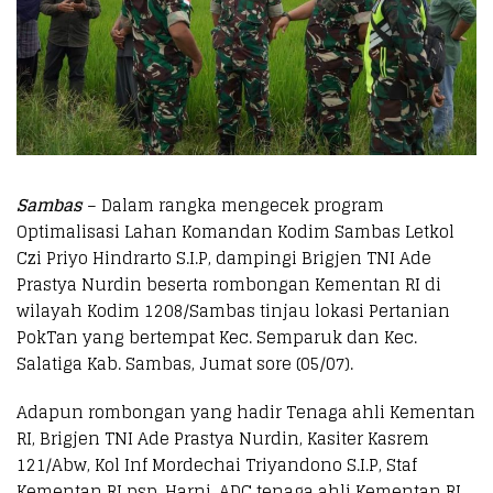
Sambas
– Dalam rangka mengecek program
Optimalisasi Lahan Komandan Kodim Sambas Letkol
Czi Priyo Hindrarto S.I.P, dampingi Brigjen TNI Ade
Prastya Nurdin beserta rombongan Kementan RI di
wilayah Kodim 1208/Sambas tinjau lokasi Pertanian
PokTan yang bertempat Kec. Semparuk dan Kec.
Salatiga Kab. Sambas, Jumat sore (05/07).
Adapun rombongan yang hadir Tenaga ahli Kementan
RI, Brigjen TNI Ade Prastya Nurdin, Kasiter Kasrem
121/Abw, Kol Inf Mordechai Triyandono S.I.P, Staf
Kementan RI psp, Harni, ADC tenaga ahli Kementan RI,