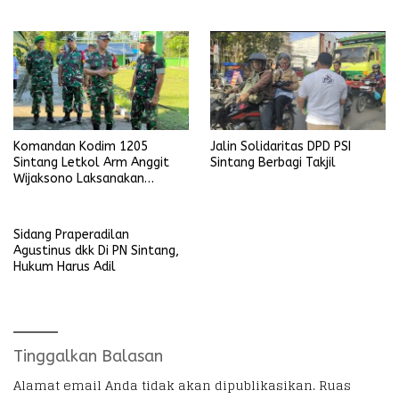
Ria
Mengganggu Ketertiban
Umum
Komandan Kodim 1205
Jalin Solidaritas DPD PSI
Sintang Letkol Arm Anggit
Sintang Berbagi Takjil
Wijaksono Laksanakan
Kunjungan Kerja ke Wilayah
Koramil
Sidang Praperadilan
Agustinus dkk Di PN Sintang,
Hukum Harus Adil
Tinggalkan Balasan
Alamat email Anda tidak akan dipublikasikan.
Ruas