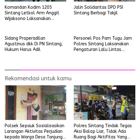
Komandan Kodim 1205
Jalin Solidaritas DPD PSI
Sintang Letkol Arm Anggit
Sintang Berbagi Takjil
Wijaksono Laksanakan
Kunjungan Kerja ke Wilayah
Koramil
Sidang Praperadilan
Personel Pos Pam Tugu Jam
Agustinus dkk Di PN Sintang,
Polres Sintang Laksanakan
Hukum Harus Adil
Pengaturan Lalu Lintas
Operasi Ketupat Kapuas
2026
Rekomendasi untuk kamu
Polsek Sepauk Sosialisasikan
Polres Sintang Tindak Tegas
Larangan Aktivitas Perjudian
Aksi Balap Liar, Tidak Ada
kepada Warga Desa Tanjung
Ruang Bagi Aktifitas Yang