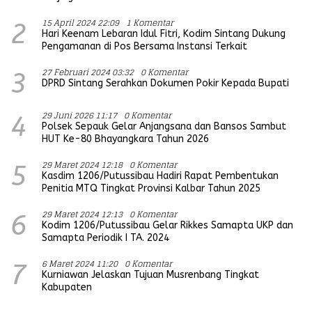
15 April 2024 22:09
1 Komentar
2
Hari Keenam Lebaran Idul Fitri, Kodim Sintang Dukung
Pengamanan di Pos Bersama Instansi Terkait
27 Februari 2024 03:32
0 Komentar
3
DPRD Sintang Serahkan Dokumen Pokir Kepada Bupati
29 Juni 2026 11:17
0 Komentar
4
Polsek Sepauk Gelar Anjangsana dan Bansos Sambut
HUT Ke-80 Bhayangkara Tahun 2026
29 Maret 2024 12:18
0 Komentar
5
Kasdim 1206/Putussibau Hadiri Rapat Pembentukan
Penitia MTQ Tingkat Provinsi Kalbar Tahun 2025
29 Maret 2024 12:13
0 Komentar
6
Kodim 1206/Putussibau Gelar Rikkes Samapta UKP dan
Samapta Periodik I TA. 2024
6 Maret 2024 11:20
0 Komentar
7
Kurniawan Jelaskan Tujuan Musrenbang Tingkat
Kabupaten