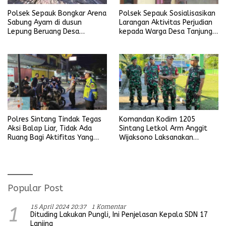
Polsek Sepauk Bongkar Arena
Polsek Sepauk Sosialisasikan
Sabung Ayam di dusun
Larangan Aktivitas Perjudian
Lepung Beruang Desa
kepada Warga Desa Tanjung
Sekubang KM 38 Kayu Lapis
Ria
Polres Sintang Tindak Tegas
Komandan Kodim 1205
Aksi Balap Liar, Tidak Ada
Sintang Letkol Arm Anggit
Ruang Bagi Aktifitas Yang
Wijaksono Laksanakan
Mengganggu Ketertiban
Kunjungan Kerja ke Wilayah
Umum
Koramil
Popular Post
15 April 2024 20:37
1 Komentar
1
Dituding Lakukan Pungli, Ini Penjelasan Kepala SDN 17
Lanjing