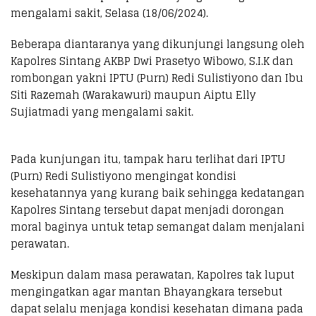
mengalami sakit, Selasa (18/06/2024).
Beberapa diantaranya yang dikunjungi langsung oleh
Kapolres Sintang AKBP Dwi Prasetyo Wibowo, S.I.K dan
rombongan yakni IPTU (Purn) Redi Sulistiyono dan Ibu
Siti Razemah (Warakawuri) maupun Aiptu Elly
Sujiatmadi yang mengalami sakit.
Pada kunjungan itu, tampak haru terlihat dari IPTU
(Purn) Redi Sulistiyono mengingat kondisi
kesehatannya yang kurang baik sehingga kedatangan
Kapolres Sintang tersebut dapat menjadi dorongan
moral baginya untuk tetap semangat dalam menjalani
perawatan.
Meskipun dalam masa perawatan, Kapolres tak luput
mengingatkan agar mantan Bhayangkara tersebut
dapat selalu menjaga kondisi kesehatan dimana pada