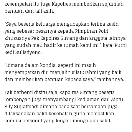
kesempatan itu juga Kapolres memberikan sejumlah
bantuan dan tali asih.
“Saya beserta keluarga mengucapkan terima kasih
yang sebesar besarnya kepada Pimpinan Polri
khususnya Pak Kapolres Sintang dan anggota lainnya
yang sudah mau hadir ke rumah kami ini,” kata (Purn)
Redi Sulistiyono.
“Dimana dalam kondisi seperti ini masih
menyempatkan diri menjalin silaturahmi yang baik
dan memberikan bantuan kepada saya,” tambahnya.
Tak berhenti disitu saja, Kapolres Sintang beserta
rombongan juga menyambangi kediaman dari Aiptu
Elly Sujiatmadi dimana pada saat bersamaan juga
dilaksanakan bakti kesehatan guna memastikan
kondisi personel yang tengah mengalami sakit.