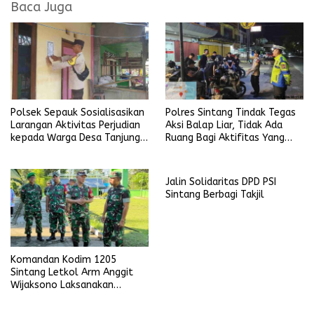
Baca Juga
Polsek Sepauk Sosialisasikan
Polres Sintang Tindak Tegas
Larangan Aktivitas Perjudian
Aksi Balap Liar, Tidak Ada
kepada Warga Desa Tanjung
Ruang Bagi Aktifitas Yang
Ria
Mengganggu Ketertiban
Umum
Jalin Solidaritas DPD PSI
Sintang Berbagi Takjil
Komandan Kodim 1205
Sintang Letkol Arm Anggit
Wijaksono Laksanakan
Kunjungan Kerja ke Wilayah
Koramil