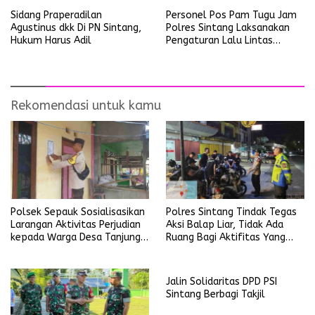
Sidang Praperadilan
Personel Pos Pam Tugu Jam
Agustinus dkk Di PN Sintang,
Polres Sintang Laksanakan
Hukum Harus Adil
Pengaturan Lalu Lintas
Operasi Ketupat Kapuas
2026
Rekomendasi untuk kamu
Polsek Sepauk Sosialisasikan
Polres Sintang Tindak Tegas
Larangan Aktivitas Perjudian
Aksi Balap Liar, Tidak Ada
kepada Warga Desa Tanjung
Ruang Bagi Aktifitas Yang
Ria
Mengganggu Ketertiban
Umum
Jalin Solidaritas DPD PSI
Sintang Berbagi Takjil