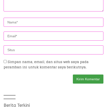
Simpan nama, email, dan situs web saya pada
peramban ini untuk komentar saya berikutnya.
Berita Terkini