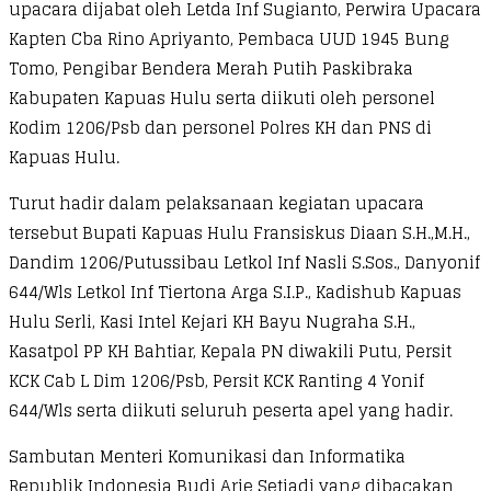
upacara dijabat oleh Letda Inf Sugianto, Perwira Upacara
Kapten Cba Rino Apriyanto, Pembaca UUD 1945 Bung
Tomo, Pengibar Bendera Merah Putih Paskibraka
Kabupaten Kapuas Hulu serta diikuti oleh personel
Kodim 1206/Psb dan personel Polres KH dan PNS di
Kapuas Hulu.
Turut hadir dalam pelaksanaan kegiatan upacara
tersebut Bupati Kapuas Hulu Fransiskus Diaan S.H.,M.H.,
Dandim 1206/Putussibau Letkol Inf Nasli S.Sos., Danyonif
644/Wls Letkol Inf Tiertona Arga S.I.P., Kadishub Kapuas
Hulu Serli, Kasi Intel Kejari KH Bayu Nugraha S.H.,
Kasatpol PP KH Bahtiar, Kepala PN diwakili Putu, Persit
KCK Cab L Dim 1206/Psb, Persit KCK Ranting 4 Yonif
644/Wls serta diikuti seluruh peserta apel yang hadir.
Sambutan Menteri Komunikasi dan Informatika
Republik Indonesia Budi Arie Setiadi yang dibacakan