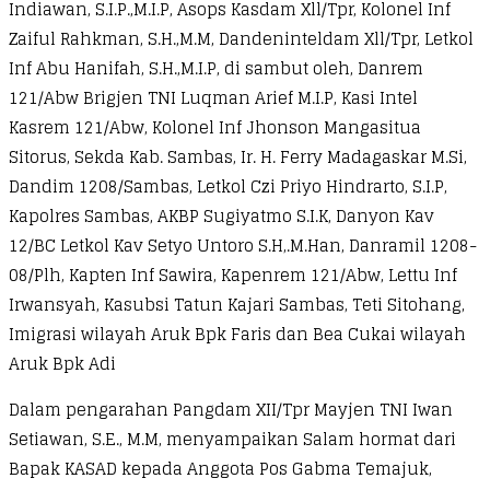
Indiawan, S.I.P.,M.I.P, Asops Kasdam Xll/Tpr, Kolonel Inf
Zaiful Rahkman, S.H.,M.M, Dandeninteldam Xll/Tpr, Letkol
Inf Abu Hanifah, S.H.,M.I.P, di sambut oleh, Danrem
121/Abw Brigjen TNI Luqman Arief M.I.P, Kasi Intel
Kasrem 121/Abw, Kolonel Inf Jhonson Mangasitua
Sitorus, Sekda Kab. Sambas, Ir. H. Ferry Madagaskar M.Si,
Dandim 1208/Sambas, Letkol Czi Priyo Hindrarto, S.I.P,
Kapolres Sambas, AKBP Sugiyatmo S.I.K, Danyon Kav
12/BC Letkol Kav Setyo Untoro S.H,.M.Han, Danramil 1208-
08/Plh, Kapten Inf Sawira, Kapenrem 121/Abw, Lettu Inf
Irwansyah, Kasubsi Tatun Kajari Sambas, Teti Sitohang,
Imigrasi wilayah Aruk Bpk Faris dan Bea Cukai wilayah
Aruk Bpk Adi
Dalam pengarahan Pangdam XII/Tpr Mayjen TNI Iwan
Setiawan, S.E., M.M, menyampaikan Salam hormat dari
Bapak KASAD kepada Anggota Pos Gabma Temajuk,