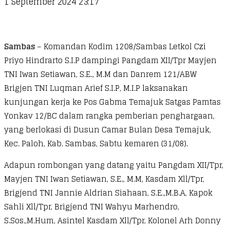
1 September 2024 23:17
Sambas
– Komandan Kodim 1208/Sambas Letkol Czi
Priyo Hindrarto S.I.P dampingi Pangdam XII/Tpr Mayjen
TNI Iwan Setiawan, S.E., M.M dan Danrem 121/ABW
Brigjen TNI Luqman Arief S.I.P, M.I.P laksanakan
kunjungan kerja ke Pos Gabma Temajuk Satgas Pamtas
Yonkav 12/BC dalam rangka pemberian penghargaan,
yang berlokasi di Dusun Camar Bulan Desa Temajuk,
Kec. Paloh, Kab. Sambas, Sabtu kemaren (31/08).
Adapun rombongan yang datang yaitu Pangdam XII/Tpr,
Mayjen TNI Iwan Setiawan, S.E., M.M, Kasdam Xll/Tpr,
Brigjend TNI Jannie Aldrian Siahaan, S.E.,M.B.A, Kapok
Sahli Xll/Tpr, Brigjend TNI Wahyu Marhendro,
S.Sos.,M.Hum, Asintel Kasdam Xll/Tpr, Kolonel Arh Donny