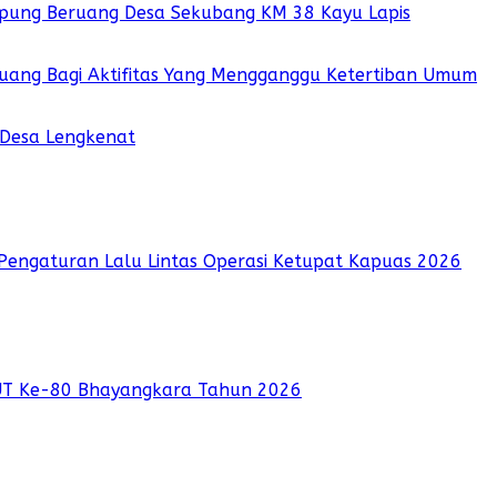
pung Beruang Desa Sekubang KM 38 Kayu Lapis
 Ruang Bagi Aktifitas Yang Mengganggu Ketertiban Umum
 Desa Lengkenat
Pengaturan Lalu Lintas Operasi Ketupat Kapuas 2026
UT Ke-80 Bhayangkara Tahun 2026