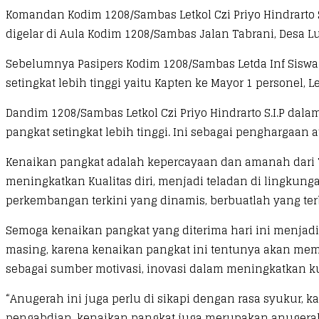
Komandan Kodim 1208/Sambas Letkol Czi Priyo Hindrarto 
digelar di Aula Kodim 1208/Sambas Jalan Tabrani, Desa Lu
Sebelumnya Pasipers Kodim 1208/Sambas Letda Inf Sisw
setingkat lebih tinggi yaitu Kapten ke Mayor 1 personel, Le
Dandim 1208/Sambas Letkol Czi Priyo Hindrarto S.I.P 
pangkat setingkat lebih tinggi. Ini sebagai penghargaan a
Kenaikan pangkat adalah kepercayaan dan amanah dari 
meningkatkan Kualitas diri, menjadi teladan di lingkun
perkembangan terkini yang dinamis, berbuatlah yang terb
Semoga kenaikan pangkat yang diterima hari ini menja
masing, karena kenaikan pangkat ini tentunya akan mem
sebagai sumber motivasi, inovasi dalam meningkatkan kuali
“Anugerah ini juga perlu di sikapi dengan rasa syukur, 
pengabdian, kenaikan pangkat juga merupakan anugera