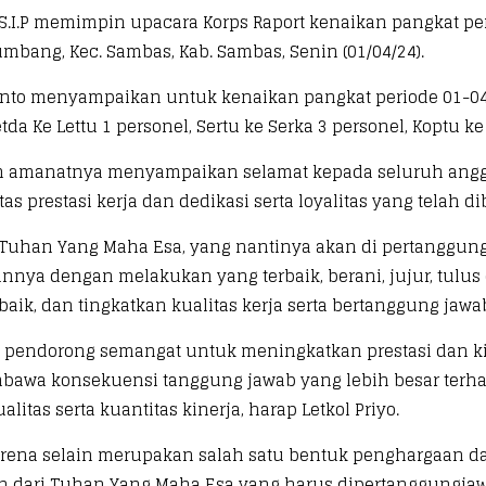
S.I.P memimpin upacara Korps Raport kenaikan pangkat pe
mbang, Kec. Sambas, Kab. Sambas, Senin (01/04/24).
anto menyampaikan untuk kenaikan pangkat periode 01-04
tda Ke Lettu 1 personel, Sertu ke Serka 3 personel, Koptu ke
dalam amanatnya menyampaikan selamat kepada seluruh a
tas prestasi kerja dan dedikasi serta loyalitas yang telah
Tuhan Yang Maha Esa, yang nantinya akan di pertanggun
gannya dengan melakukan yang terbaik, berani, jujur, tul
aik, dan tingkatkan kualitas kerja serta bertanggung jaw
di pendorong semangat untuk meningkatkan prestasi dan 
bawa konsekuensi tanggung jawab yang lebih besar terha
tas serta kuantitas kinerja, harap Letkol Priyo.
karena selain merupakan salah satu bentuk penghargaan da
h dari Tuhan Yang Maha Esa yang harus dipertanggungja