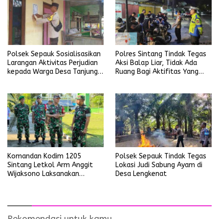
Polsek Sepauk Sosialisasikan
Polres Sintang Tindak Tegas
Larangan Aktivitas Perjudian
Aksi Balap Liar, Tidak Ada
kepada Warga Desa Tanjung
Ruang Bagi Aktifitas Yang
Ria
Mengganggu Ketertiban
Umum
Polsek Sepauk Tindak Tegas
Komandan Kodim 1205
Lokasi Judi Sabung Ayam di
Sintang Letkol Arm Anggit
Desa Lengkenat
Wijaksono Laksanakan
Kunjungan Kerja ke Wilayah
Koramil