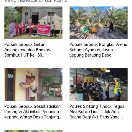
Rekomendasi untuk kamu
Polsek Sepauk Gelar
Polsek Sepauk Bongkar Arena
Anjangsana dan Bansos
Sabung Ayam di dusun
Sambut HUT Ke-80
Lepung Beruang Desa
Bhayangkara Tahun 2026
Sekubang KM 38 Kayu Lapis
Polsek Sepauk Sosialisasikan
Polres Sintang Tindak Tegas
Larangan Aktivitas Perjudian
Aksi Balap Liar, Tidak Ada
kepada Warga Desa Tanjung
Ruang Bagi Aktifitas Yang
Ria
Mengganggu Ketertiban
Umum