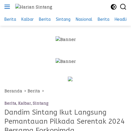
Langsung
ke
konten
Berita
Kalbar
Berita
Sintang
Nasional
Berita
Headlin
Beranda
Berita
Berita
,
Kalbar
,
Sintang
Dandim Sintang Ikut Langsung
Pemantauan Pilkada Serentak 2024
Bersama Forkopimda