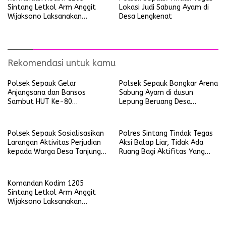
Sintang Letkol Arm Anggit
Lokasi Judi Sabung Ayam di
Wijaksono Laksanakan
Desa Lengkenat
Kunjungan Kerja ke Wilayah
Koramil
Rekomendasi untuk kamu
Polsek Sepauk Gelar
Polsek Sepauk Bongkar Arena
Anjangsana dan Bansos
Sabung Ayam di dusun
Sambut HUT Ke-80
Lepung Beruang Desa
Bhayangkara Tahun 2026
Sekubang KM 38 Kayu Lapis
Polsek Sepauk Sosialisasikan
Polres Sintang Tindak Tegas
Larangan Aktivitas Perjudian
Aksi Balap Liar, Tidak Ada
kepada Warga Desa Tanjung
Ruang Bagi Aktifitas Yang
Ria
Mengganggu Ketertiban
Umum
Komandan Kodim 1205
Sintang Letkol Arm Anggit
Wijaksono Laksanakan
Kunjungan Kerja ke Wilayah
Koramil