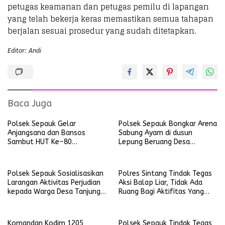
petugas keamanan dan petugas pemilu di lapangan
yang telah bekerja keras memastikan semua tahapan
berjalan sesuai prosedur yang sudah ditetapkan.
Editor: Andi
Baca Juga
Polsek Sepauk Gelar
Polsek Sepauk Bongkar Arena
Anjangsana dan Bansos
Sabung Ayam di dusun
Sambut HUT Ke-80
Lepung Beruang Desa
Bhayangkara Tahun 2026
Sekubang KM 38 Kayu Lapis
Polsek Sepauk Sosialisasikan
Polres Sintang Tindak Tegas
Larangan Aktivitas Perjudian
Aksi Balap Liar, Tidak Ada
kepada Warga Desa Tanjung
Ruang Bagi Aktifitas Yang
Ria
Mengganggu Ketertiban
Umum
Komandan Kodim 1205
Polsek Sepauk Tindak Tegas