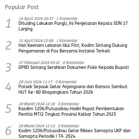
Popular Post
15 April 2024 20:37
1 Komentar
1
Dituding Lakukan Pungli, Ini Penjelasan Kepala SDN 17
Lanjing
15 April 2024 22:09
1 Komentar
2
Hari Keenam Lebaran Idul Fitri, Kodim Sintang Dukung
Pengamanan di Pos Bersama Instansi Terkait
27 Februari 2024 03:32
0 Komentar
3
DPRD Sintang Serahkan Dokumen Pokir Kepada Bupati
29 Juni 2026 11:17
0 Komentar
4
Polsek Sepauk Gelar Anjangsana dan Bansos Sambut
HUT Ke-80 Bhayangkara Tahun 2026
29 Maret 2024 12:18
0 Komentar
5
Kasdim 1206/Putussibau Hadiri Rapat Pembentukan
Penitia MTQ Tingkat Provinsi Kalbar Tahun 2025
29 Maret 2024 12:13
0 Komentar
6
Kodim 1206/Putussibau Gelar Rikkes Samapta UKP dan
Samapta Periodik I TA. 2024