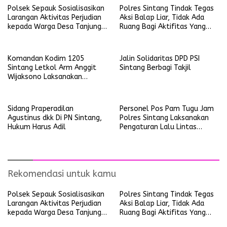
Polsek Sepauk Sosialisasikan
Polres Sintang Tindak Tegas
Larangan Aktivitas Perjudian
Aksi Balap Liar, Tidak Ada
kepada Warga Desa Tanjung
Ruang Bagi Aktifitas Yang
Ria
Mengganggu Ketertiban
Umum
Komandan Kodim 1205
Jalin Solidaritas DPD PSI
Sintang Letkol Arm Anggit
Sintang Berbagi Takjil
Wijaksono Laksanakan
Kunjungan Kerja ke Wilayah
Koramil
Sidang Praperadilan
Personel Pos Pam Tugu Jam
Agustinus dkk Di PN Sintang,
Polres Sintang Laksanakan
Hukum Harus Adil
Pengaturan Lalu Lintas
Operasi Ketupat Kapuas
2026
Rekomendasi untuk kamu
Polsek Sepauk Sosialisasikan
Polres Sintang Tindak Tegas
Larangan Aktivitas Perjudian
Aksi Balap Liar, Tidak Ada
kepada Warga Desa Tanjung
Ruang Bagi Aktifitas Yang
Ria
Mengganggu Ketertiban