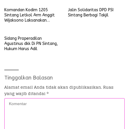
Umum
Komandan Kodim 1205
Jalin Solidaritas DPD PSI
Sintang Letkol Arm Anggit
Sintang Berbagi Takjil
Wijaksono Laksanakan
Kunjungan Kerja ke Wilayah
Koramil
Sidang Praperadilan
Agustinus dkk Di PN Sintang,
Hukum Harus Adil
Tinggalkan Balasan
Alamat email Anda tidak akan dipublikasikan.
Ruas
yang wajib ditandai
*