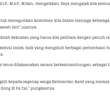
 S.I.P., M.A.P., M.Han., mengatakan, Saya mengajak kita 
ntuk meneguhkan komitmen kita dalam menjaga keberagama
aerah lain”,ujarnya.
alah kekuatan yang harus kita pelihara dengan penuh ra
estival Imlek, baik yang mengikuti berbagai perlombaan b
a.
at terus dilaksanakan secara berkesinambungan, sebagai 
zili kepada segenap warga Kalimantan Barat yang meray
Gong Xi Fa Cai,” pungkasnya.