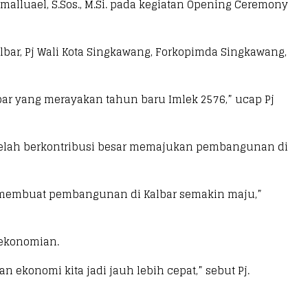
amalluael, S.Sos., M.Si. pada kegiatan Opening Ceremony
bar, Pj Wali Kota Singkawang, Forkopimda Singkawang,
ar yang merayakan tahun baru Imlek 2576,” ucap Pj
 telah berkontribusi besar memajukan pembangunan di
a, membuat pembangunan di Kalbar semakin maju,”
rekonomian.
 ekonomi kita jadi jauh lebih cepat,” sebut Pj.