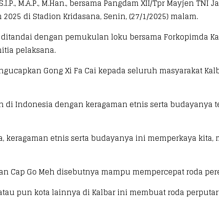
I.P., M.A.P., M.Han., bersama Pangdam XII/Tpr Mayjen TNI J
2025 di Stadion Kridasana, Senin, (27/1/2025) malam.
on ditandai dengan pemukulan loku bersama Forkopimda Kal
itia pelaksana.
ngucapkan Gong Xi Fa Cai kepada seluruh masyarakat Kalb
an di Indonesia dengan keragaman etnis serta budayanya
sia, keragaman etnis serta budayanya ini memperkaya kit
 dan Cap Go Meh disebutnya mampu mempercepat roda pe
au pun kota lainnya di Kalbar ini membuat roda perputaran