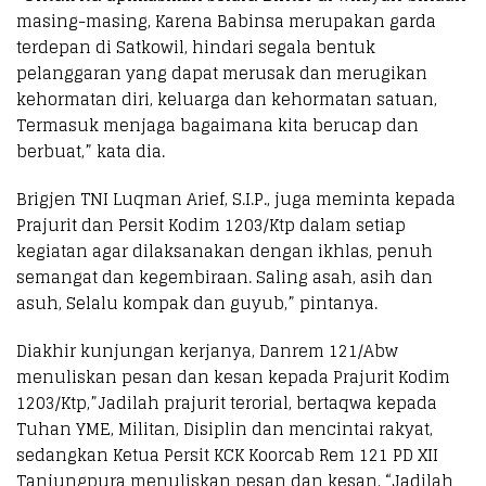
masing-masing, Karena Babinsa merupakan garda
terdepan di Satkowil, hindari segala bentuk
pelanggaran yang dapat merusak dan merugikan
kehormatan diri, keluarga dan kehormatan satuan,
Termasuk menjaga bagaimana kita berucap dan
berbuat,” kata dia.
Brigjen TNI Luqman Arief, S.I.P., juga meminta kepada
Prajurit dan Persit Kodim 1203/Ktp dalam setiap
kegiatan agar dilaksanakan dengan ikhlas, penuh
semangat dan kegembiraan. Saling asah, asih dan
asuh, Selalu kompak dan guyub,” pintanya.
Diakhir kunjungan kerjanya, Danrem 121/Abw
menuliskan pesan dan kesan kepada Prajurit Kodim
1203/Ktp,”Jadilah prajurit terorial, bertaqwa kepada
Tuhan YME, Militan, Disiplin dan mencintai rakyat,
sedangkan Ketua Persit KCK Koorcab Rem 121 PD XII
Tanjungpura menuliskan pesan dan kesan, “Jadilah