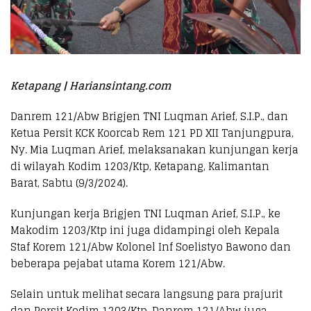
Ketapang | Hariansintang.com
Danrem 121/Abw Brigjen TNI Luqman Arief, S.I.P., dan
Ketua Persit KCK Koorcab Rem 121 PD XII Tanjungpura,
Ny. Mia Luqman Arief, melaksanakan kunjungan kerja
di wilayah Kodim 1203/Ktp, Ketapang, Kalimantan
Barat, Sabtu (9/3/2024).
Kunjungan kerja Brigjen TNI Luqman Arief, S.I.P., ke
Makodim 1203/Ktp ini juga didampingi oleh Kepala
Staf Korem 121/Abw Kolonel Inf Soelistyo Bawono dan
beberapa pejabat utama Korem 121/Abw.
Selain untuk melihat secara langsung para prajurit
dan Persit Kodim 1203/Ktp, Danrem 121/Abw juga