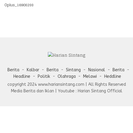
Oplus_16908288
Berita
Kalbar
Berita
Sintang
Nasional
Berita
Headline
Politik
Olahraga
Melawi
Heddline
copyright 2024 www.hariansintang.com | All Rights Reserved
Media Berita dan Iklan | Youtube : Harian Sintang Official