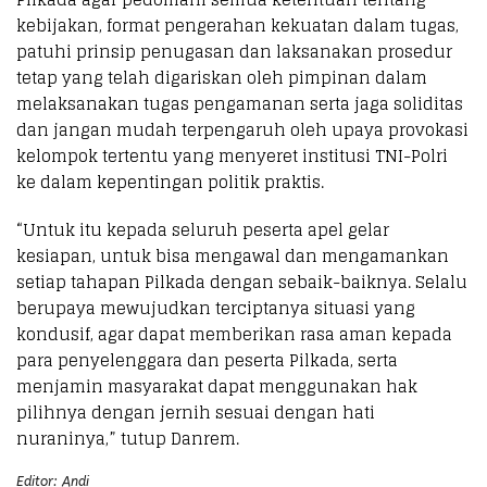
kebijakan, format pengerahan kekuatan dalam tugas,
patuhi prinsip penugasan dan laksanakan prosedur
tetap yang telah digariskan oleh pimpinan dalam
melaksanakan tugas pengamanan serta jaga soliditas
dan jangan mudah terpengaruh oleh upaya provokasi
kelompok tertentu yang menyeret institusi TNI-Polri
ke dalam kepentingan politik praktis.
“Untuk itu kepada seluruh peserta apel gelar
kesiapan, untuk bisa mengawal dan mengamankan
setiap tahapan Pilkada dengan sebaik-baiknya. Selalu
berupaya mewujudkan terciptanya situasi yang
kondusif, agar dapat memberikan rasa aman kepada
para penyelenggara dan peserta Pilkada, serta
menjamin masyarakat dapat menggunakan hak
pilihnya dengan jernih sesuai dengan hati
nuraninya,” tutup Danrem.
Editor: Andi