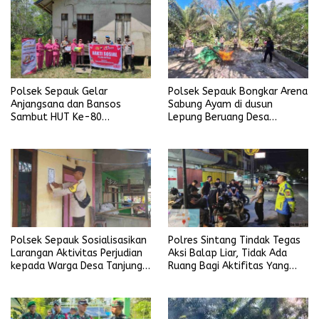
Polsek Sepauk Gelar
Polsek Sepauk Bongkar Arena
Anjangsana dan Bansos
Sabung Ayam di dusun
Sambut HUT Ke-80
Lepung Beruang Desa
Bhayangkara Tahun 2026
Sekubang KM 38 Kayu Lapis
Polsek Sepauk Sosialisasikan
Polres Sintang Tindak Tegas
Larangan Aktivitas Perjudian
Aksi Balap Liar, Tidak Ada
kepada Warga Desa Tanjung
Ruang Bagi Aktifitas Yang
Ria
Mengganggu Ketertiban
Umum