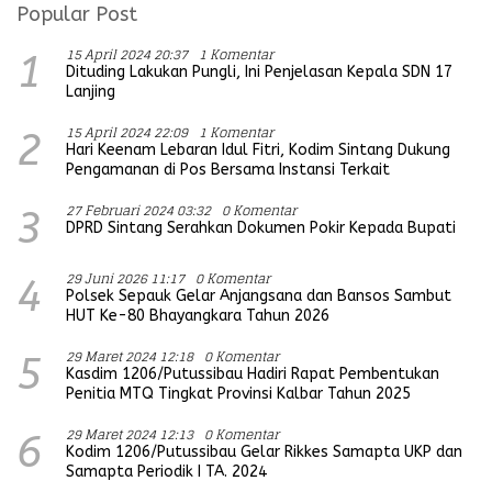
Popular Post
15 April 2024 20:37
1 Komentar
1
Dituding Lakukan Pungli, Ini Penjelasan Kepala SDN 17
Lanjing
15 April 2024 22:09
1 Komentar
2
Hari Keenam Lebaran Idul Fitri, Kodim Sintang Dukung
Pengamanan di Pos Bersama Instansi Terkait
27 Februari 2024 03:32
0 Komentar
3
DPRD Sintang Serahkan Dokumen Pokir Kepada Bupati
29 Juni 2026 11:17
0 Komentar
4
Polsek Sepauk Gelar Anjangsana dan Bansos Sambut
HUT Ke-80 Bhayangkara Tahun 2026
29 Maret 2024 12:18
0 Komentar
5
Kasdim 1206/Putussibau Hadiri Rapat Pembentukan
Penitia MTQ Tingkat Provinsi Kalbar Tahun 2025
29 Maret 2024 12:13
0 Komentar
6
Kodim 1206/Putussibau Gelar Rikkes Samapta UKP dan
Samapta Periodik I TA. 2024