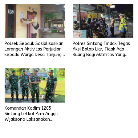
Polsek Sepauk Sosialisasikan
Polres Sintang Tindak Tegas
Larangan Aktivitas Perjudian
Aksi Balap Liar, Tidak Ada
kepada Warga Desa Tanjung
Ruang Bagi Aktifitas Yang
Ria
Mengganggu Ketertiban
Umum
Komandan Kodim 1205
Sintang Letkol Arm Anggit
Wijaksono Laksanakan
Kunjungan Kerja ke Wilayah
Koramil