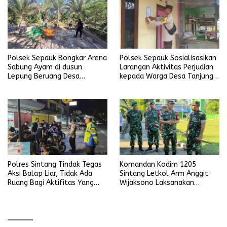
Polsek Sepauk Bongkar Arena
Polsek Sepauk Sosialisasikan
Sabung Ayam di dusun
Larangan Aktivitas Perjudian
Lepung Beruang Desa
kepada Warga Desa Tanjung
Sekubang KM 38 Kayu Lapis
Ria
Polres Sintang Tindak Tegas
Komandan Kodim 1205
Aksi Balap Liar, Tidak Ada
Sintang Letkol Arm Anggit
Ruang Bagi Aktifitas Yang
Wijaksono Laksanakan
Mengganggu Ketertiban
Kunjungan Kerja ke Wilayah
Umum
Koramil