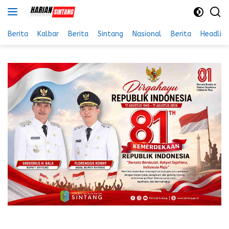
Langsung
ke
konten
Berita
Kalbar
Berita
Sintang
Nasional
Berita
Headlin