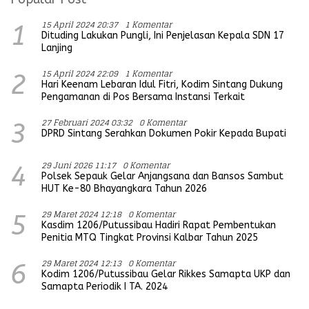
15 April 2024 20:37
1 Komentar
1
Dituding Lakukan Pungli, Ini Penjelasan Kepala SDN 17
Lanjing
15 April 2024 22:09
1 Komentar
2
Hari Keenam Lebaran Idul Fitri, Kodim Sintang Dukung
Pengamanan di Pos Bersama Instansi Terkait
27 Februari 2024 03:32
0 Komentar
3
DPRD Sintang Serahkan Dokumen Pokir Kepada Bupati
29 Juni 2026 11:17
0 Komentar
4
Polsek Sepauk Gelar Anjangsana dan Bansos Sambut
HUT Ke-80 Bhayangkara Tahun 2026
29 Maret 2024 12:18
0 Komentar
5
Kasdim 1206/Putussibau Hadiri Rapat Pembentukan
Penitia MTQ Tingkat Provinsi Kalbar Tahun 2025
29 Maret 2024 12:13
0 Komentar
6
Kodim 1206/Putussibau Gelar Rikkes Samapta UKP dan
Samapta Periodik I TA. 2024