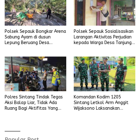
Polsek Sepauk Bongkar Arena
Polsek Sepauk Sosialisasikan
Sabung Ayam di dusun
Larangan Aktivitas Perjudian
Lepung Beruang Desa
kepada Warga Desa Tanjung
Sekubang KM 38 Kayu Lapis
Ria
Polres Sintang Tindak Tegas
Komandan Kodim 1205
Aksi Balap Liar, Tidak Ada
Sintang Letkol Arm Anggit
Ruang Bagi Aktifitas Yang
Wijaksono Laksanakan
Mengganggu Ketertiban
Kunjungan Kerja ke Wilayah
Umum
Koramil
Popular Post