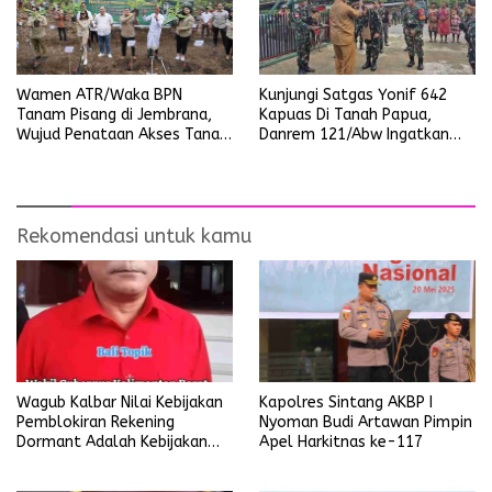
Kunjungi Satgas Yonif 642
Wamen ATR/Waka BPN
Kapuas Di Tanah Papua,
Tanam Pisang di Jembrana,
Danrem 121/Abw Ingatkan
Wujud Penataan Akses Tanah
Prajurit Tetap Waspada dan
Ulayat Pertama di Indonesia
Jalin Silaturahmi Dengan
Masyarakat
Rekomendasi untuk kamu
Wagub Kalbar Nilai Kebijakan
Kapolres Sintang AKBP I
Pemblokiran Rekening
Nyoman Budi Artawan Pimpin
Dormant Adalah Kebijakan
Apel Harkitnas ke-117
Yang Salah