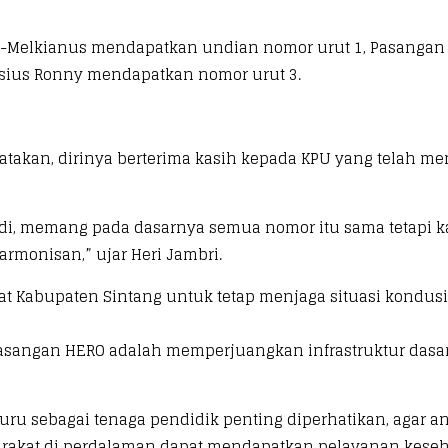
-Melkianus mendapatkan undian nomor urut 1, Pasangan 
nsius Ronny mendapatkan nomor urut 3.
atakan, dirinya berterima kasih kepada KPU yang telah 
ndi, memang pada dasarnya semua nomor itu sama tetapi 
monisan,” ujar Heri Jambri.
 Kabupaten Sintang untuk tetap menjaga situasi kondusi
 pasangan HERO adalah memperjuangkan infrastruktur dasar
uru sebagai tenaga pendidik penting diperhatikan, agar
syarakat di perdalaman dapat mendapatkan pelayanan kese