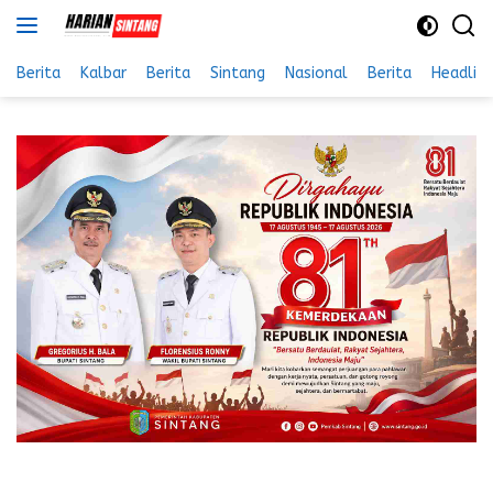
Langsung
ke
konten
Berita
Kalbar
Berita
Sintang
Nasional
Berita
Headlin