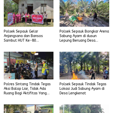
Polsek Sepauk Gelar
Polsek Sepauk Bongkar Arena
Anjangsana dan Bansos
Sabung Ayam di dusun
Sambut HUT Ke-80
Lepung Beruang Desa
Bhayangkara Tahun 2026
Sekubang KM 38 Kayu Lapis
Polres Sintang Tindak Tegas
Polsek Sepauk Tindak Tegas
Aksi Balap Liar, Tidak Ada
Lokasi Judi Sabung Ayam di
Ruang Bagi Aktifitas Yang
Desa Lengkenat
Mengganggu Ketertiban
Umum