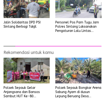
Personel Pos Pam Tugu Jam
Jalin Solidaritas DPD PSI
Polres Sintang Laksanakan
Sintang Berbagi Takjil
Pengaturan Lalu Lintas
Operasi Ketupat Kapuas
2026
Rekomendasi untuk kamu
Polsek Sepauk Gelar
Polsek Sepauk Bongkar Arena
Anjangsana dan Bansos
Sabung Ayam di dusun
Sambut HUT Ke-80
Lepung Beruang Desa
Bhayangkara Tahun 2026
Sekubang KM 38 Kayu Lapis