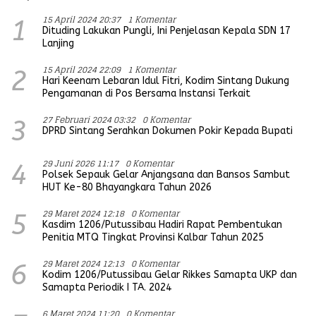
15 April 2024 20:37
1 Komentar
1
Dituding Lakukan Pungli, Ini Penjelasan Kepala SDN 17
Lanjing
15 April 2024 22:09
1 Komentar
2
Hari Keenam Lebaran Idul Fitri, Kodim Sintang Dukung
Pengamanan di Pos Bersama Instansi Terkait
27 Februari 2024 03:32
0 Komentar
3
DPRD Sintang Serahkan Dokumen Pokir Kepada Bupati
29 Juni 2026 11:17
0 Komentar
4
Polsek Sepauk Gelar Anjangsana dan Bansos Sambut
HUT Ke-80 Bhayangkara Tahun 2026
29 Maret 2024 12:18
0 Komentar
5
Kasdim 1206/Putussibau Hadiri Rapat Pembentukan
Penitia MTQ Tingkat Provinsi Kalbar Tahun 2025
29 Maret 2024 12:13
0 Komentar
6
Kodim 1206/Putussibau Gelar Rikkes Samapta UKP dan
Samapta Periodik I TA. 2024
6 Maret 2024 11:20
0 Komentar