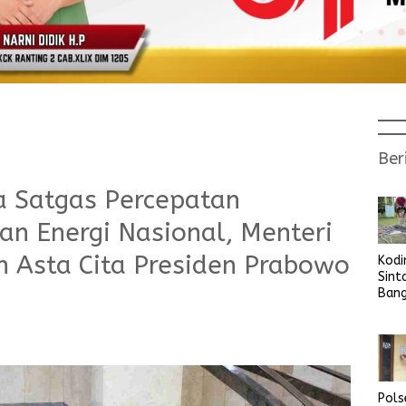
Ber
a Satgas Percepatan
nan Energi Nasional, Menteri
n Asta Cita Presiden Prabowo
Kod
Sint
Ban
Sara
Bers
Pols