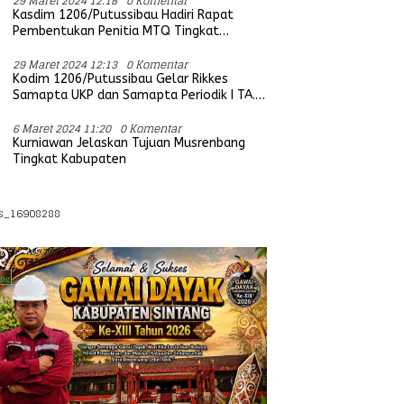
29 Maret 2024 12:18
0 Komentar
Kasdim 1206/Putussibau Hadiri Rapat
Pembentukan Penitia MTQ Tingkat
Provinsi Kalbar Tahun 2025
29 Maret 2024 12:13
0 Komentar
Kodim 1206/Putussibau Gelar Rikkes
Samapta UKP dan Samapta Periodik I TA.
2024
6 Maret 2024 11:20
0 Komentar
Kurniawan Jelaskan Tujuan Musrenbang
Tingkat Kabupaten
s_16908288