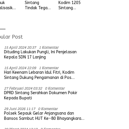
auk
Kodim 1205
Sintang
alisasikan
Sintang
Tindak Tegas
ngan
Letkol Arm
Aksi Balap
vitas
Anggit
Liar, Tidak
udian
Wijaksono
Ada Ruang
ada
Laksanakan
Bagi Aktifitas
ga Desa
Kunjungan
Yang
ular Post
ung Ria
Kerja ke
Mengganggu
Wilayah
Ketertiban
15 April 2024 20:37
1 Komentar
Koramil
Umum
Dituding Lakukan Pungli, Ini Penjelasan
Kepala SDN 17 Lanjing
15 April 2024 22:09
1 Komentar
Hari Keenam Lebaran Idul Fitri, Kodim
Sintang Dukung Pengamanan di Pos
Bersama Instansi Terkait
27 Februari 2024 03:32
0 Komentar
DPRD Sintang Serahkan Dokumen Pokir
Kepada Bupati
29 Juni 2026 11:17
0 Komentar
Polsek Sepauk Gelar Anjangsana dan
Bansos Sambut HUT Ke-80 Bhayangkara
Tahun 2026