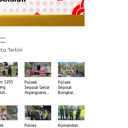
ita Terkini
im 1205
Polsek
Polsek
ang
Sepauk Gelar
Sepauk
gun
Anjangsana
Bongkar
na Air
dan Bansos
Arena Sabung
ih
Sambut HUT
Ayam di
Ke-80
dusun Lepung
Bhayangkara
Beruang Desa
Tahun 2026
Sekubang KM
38 Kayu Lapis
ek
Komandan
Polres