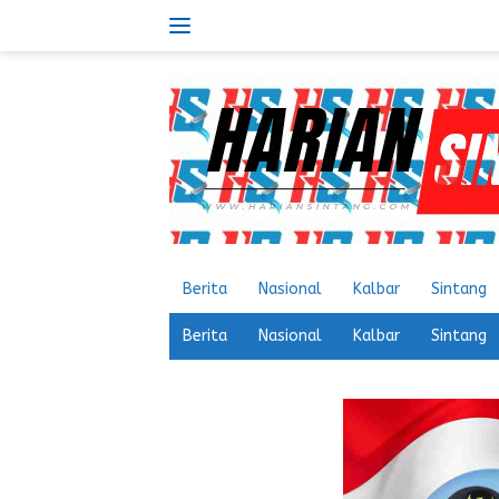
Langsung
ke
konten
Berita
Nasional
Kalbar
Sintang
Berita
Nasional
Kalbar
Sintang