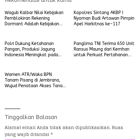
Wagub Kalbar Nilai Kebijakan
Kapolres Sintang AKBP I
Pemblokiran Rekening
Nyoman Budi Artawan Pimpin
Dormant Adalah Kebijakan
Apel Harkitnas ke-117
Yang Salah
Polri Dukung Ketahanan
Panglima TNI Terima 650 Unit
Pangan, Produksi Jagung
Ransus Maung dari Kemhan
Indonesia Meningkat pada
untuk Perkuat Pertahanan
Triwulan pertama 2025
NKRI
Wamen ATR/Waka BPN
Tanam Pisang di Jembrana,
Wujud Penataan Akses Tanah
Ulayat Pertama di Indonesia
Tinggalkan Balasan
Alamat email Anda tidak akan dipublikasikan.
Ruas
yang wajib ditandai
*