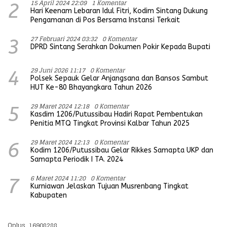
15 April 2024 22:09
1 Komentar
2
Hari Keenam Lebaran Idul Fitri, Kodim Sintang Dukung
Pengamanan di Pos Bersama Instansi Terkait
27 Februari 2024 03:32
0 Komentar
3
DPRD Sintang Serahkan Dokumen Pokir Kepada Bupati
29 Juni 2026 11:17
0 Komentar
4
Polsek Sepauk Gelar Anjangsana dan Bansos Sambut
HUT Ke-80 Bhayangkara Tahun 2026
29 Maret 2024 12:18
0 Komentar
5
Kasdim 1206/Putussibau Hadiri Rapat Pembentukan
Penitia MTQ Tingkat Provinsi Kalbar Tahun 2025
29 Maret 2024 12:13
0 Komentar
6
Kodim 1206/Putussibau Gelar Rikkes Samapta UKP dan
Samapta Periodik I TA. 2024
6 Maret 2024 11:20
0 Komentar
7
Kurniawan Jelaskan Tujuan Musrenbang Tingkat
Kabupaten
Oplus_16908288