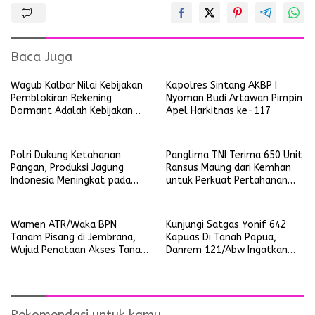
Baca Juga
Wagub Kalbar Nilai Kebijakan
Kapolres Sintang AKBP I
Pemblokiran Rekening
Nyoman Budi Artawan Pimpin
Dormant Adalah Kebijakan
Apel Harkitnas ke-117
Yang Salah
Polri Dukung Ketahanan
Panglima TNI Terima 650 Unit
Pangan, Produksi Jagung
Ransus Maung dari Kemhan
Indonesia Meningkat pada
untuk Perkuat Pertahanan
Triwulan pertama 2025
NKRI
Wamen ATR/Waka BPN
Kunjungi Satgas Yonif 642
Tanam Pisang di Jembrana,
Kapuas Di Tanah Papua,
Wujud Penataan Akses Tanah
Danrem 121/Abw Ingatkan
Ulayat Pertama di Indonesia
Prajurit Tetap Waspada dan
Jalin Silaturahmi Dengan
Masyarakat
Rekomendasi untuk kamu