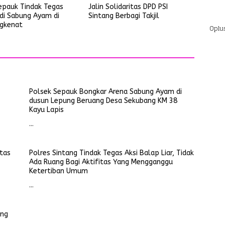
epauk Tindak Tegas
Jalin Solidaritas DPD PSI
udi Sabung Ayam di
Sintang Berbagi Takjil
gkenat
Oplu
Polsek Sepauk Bongkar Arena Sabung Ayam di
dusun Lepung Beruang Desa Sekubang KM 38
Kayu Lapis
…
itas
Polres Sintang Tindak Tegas Aksi Balap Liar, Tidak
Ada Ruang Bagi Aktifitas Yang Mengganggu
Ketertiban Umum
…
ung