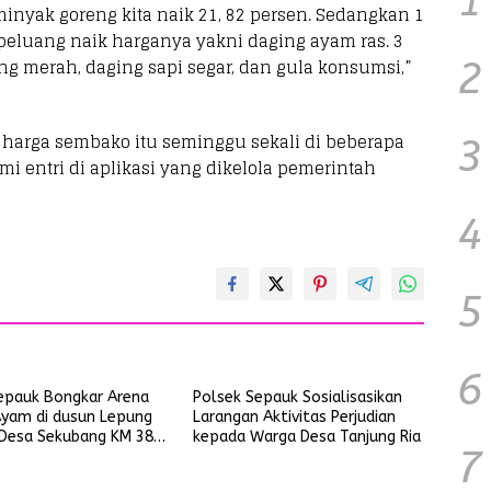
1
minyak goreng kita naik 21, 82 persen. Sedangkan 1
peluang naik harganya yakni daging ayam ras. 3
g merah, daging sapi segar, dan gula konsumsi,”
2
harga sembako itu seminggu sekali di beberapa
3
mi entri di aplikasi yang dikelola pemerintah
4
5
6
epauk Bongkar Arena
Polsek Sepauk Sosialisasikan
yam di dusun Lepung
Larangan Aktivitas Perjudian
Desa Sekubang KM 38
kepada Warga Desa Tanjung Ria
7
is