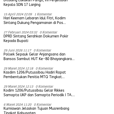
Dituding Lakukan Pungli, Ini Penjelasan
Kepala SDN 17 Lanjing
15 April 2024 22:09
1 Komentar
Hari Keenam Lebaran Idul Fitri, Kodim
Sintang Dukung Pengamanan di Pos
Bersama Instansi Terkait
27 Februari 2024 03:32
0 Komentar
DPRD Sintang Serahkan Dokumen Pokir
Kepada Bupati
29 Juni 2026 11:17
0 Komentar
Polsek Sepauk Gelar Anjangsana dan
Bansos Sambut HUT Ke-80 Bhayangkara
Tahun 2026
29 Maret 2024 12:18
0 Komentar
Kasdim 1206/Putussibau Hadiri Rapat
Pembentukan Penitia MTQ Tingkat
Provinsi Kalbar Tahun 2025
29 Maret 2024 12:13
0 Komentar
Kodim 1206/Putussibau Gelar Rikkes
Samapta UKP dan Samapta Periodik I TA.
2024
6 Maret 2024 11:20
0 Komentar
Kurniawan Jelaskan Tujuan Musrenbang
Tingkat Kabupaten