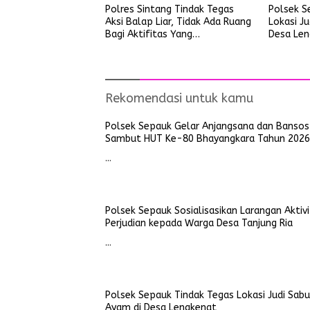
Polres Sintang Tindak Tegas
Polsek S
Aksi Balap Liar, Tidak Ada Ruang
Lokasi J
Bagi Aktifitas Yang
Desa Len
Mengganggu Ketertiban Umum
Rekomendasi untuk kamu
Polsek Sepauk Gelar Anjangsana dan Bansos
Sambut HUT Ke-80 Bhayangkara Tahun 2026
…
Polsek Sepauk Sosialisasikan Larangan Aktiv
Perjudian kepada Warga Desa Tanjung Ria
…
Polsek Sepauk Tindak Tegas Lokasi Judi Sab
Ayam di Desa Lengkenat