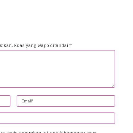
sikan.
Ruas yang wajib ditandai
*
aya pada peramban ini untuk komentar saya