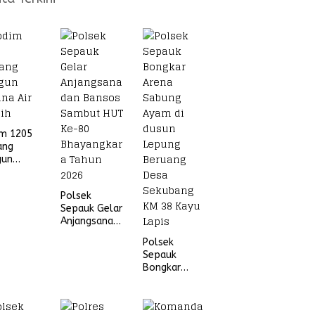
im 1205
ang
gun
na Air
ih
Polsek
Sepauk Gelar
Anjangsana
dan Bansos
Polsek
Sambut HUT
Sepauk
Ke-80
Bongkar
Bhayangkara
Arena Sabung
Tahun 2026
Ayam di
dusun Lepung