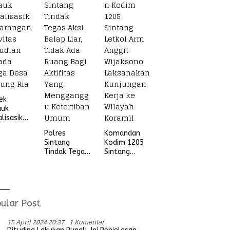
Beruang Desa
Sekubang KM
38 Kayu Lapis
ek
auk
alisasikan
ngan
Polres
Komandan
vitas
Sintang
Kodim 1205
udian
Tindak Tegas
Sintang
ada
Aksi Balap
Letkol Arm
ga Desa
Liar, Tidak
Anggit
ung Ria
Ada Ruang
Wijaksono
Bagi Aktifitas
Laksanakan
Yang
Kunjungan
ular Post
Mengganggu
Kerja ke
Ketertiban
Wilayah
15 April 2024 20:37
1 Komentar
Umum
Koramil