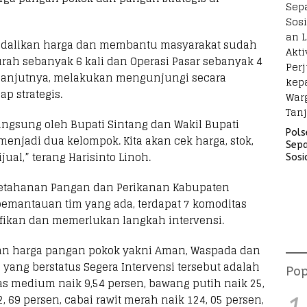
dalikan harga dan membantu masyarakat sudah
ah sebanyak 6 kali dan Operasi Pasar sebanyak 4
selanjutnya, melakukan mengunjungi secara
p strategis.
angsung oleh Bupati Sintang dan Wakil Bupati
Pols
menjadi dua kelompok. Kita akan cek harga, stok,
Sep
ual,” terang Harisinto Linoh.
Sosi
Lara
Akti
Ketahanan Pangan dan Perikanan Kabupaten
Perj
mantauan tim yang ada, terdapat 7 komoditas
kep
fikan dan memerlukan langkah intervensi.
War
Tanj
an harga pangan pokok yakni Aman, Waspada dan
 yang berstatus Segera Intervensi tersebut adalah
Pop
as medium naik 9,54 persen, bawang putih naik 25,
, 69 persen, cabai rawit merah naik 124, 05 persen,