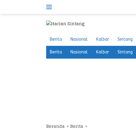
Langsung
ke
konten
Berita
Nasional
Kalbar
Sintang
Berita
Nasional
Kalbar
Sintang
Beranda
Berita