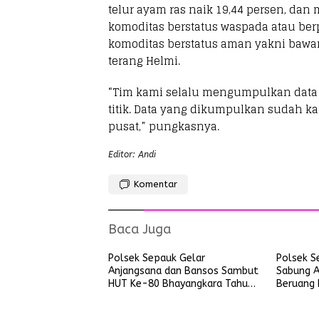
telur ayam ras naik 19,44 persen, dan 
komoditas berstatus waspada atau ber
komoditas berstatus aman yakni bawan
terang Helmi.
“Tim kami selalu mengumpulkan data 
titik. Data yang dikumpulkan sudah ka
pusat,” pungkasnya.
Editor: Andi
Komentar
Baca Juga
Polsek Sepauk Gelar
Polsek S
Anjangsana dan Bansos Sambut
Sabung A
HUT Ke-80 Bhayangkara Tahun
Beruang 
2026
Kayu Lap