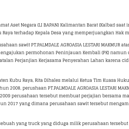
at Aset Negara (LI BAPAN) Kalimantan Barat (Kalbar) saat 
bu Raya terhadap Kepala Desa yang memperjuangkan Hak ma
erusahaan sawit PT.PALMDALE AGROASIA LESTARI MAKMUR ata
engajukan permohonan Peninjauan Kembali (PK) namun di
talan Perjanjian Kerjasama Penyerahan Lahan karena cide
en Kubu Raya, Rita Dihales melalui Ketua Tim Kuasa Hu
ahun 2008, perushaan PT.PALMDALE AGROASIA LESTARI MAK
009 perusahaan tersebut membuat perjajian bersama mas
hun 2017 yang dimana perusahaan sawit tersebut mengambi
an sebuah yang truck yang diduga milik perusahaan terseb