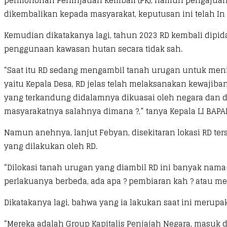
permohonan Peninjauan Kembali (PK), namun pengajuan PK
dikembalikan kepada masyarakat, keputusan ini telah In 
Kemudian dikatakanya lagi, tahun 2023 RD kembali di
penggunaan kawasan hutan secara tidak sah.
“Saat itu RD sedang mengambil tanah urugan untuk men
yaitu Kepala Desa, RD jelas telah melaksanakan kewajib
yang terkandung didalamnya dikuasai oleh negara dan d
masyarakatnya salahnya dimana ?,” tanya Kepala LI BAPAN
Namun anehnya, lanjut Febyan, disekitaran lokasi RD te
yang dilakukan oleh RD.
“Dilokasi tanah urugan yang diambil RD ini banyak nama
perlakuanya berbeda, ada apa ? pembiaran kah ? atau 
Dikatakanya lagi, bahwa yang ia lakukan saat ini merup
“Mereka adalah Group Kapitalis Penjajah Negara, masuk 