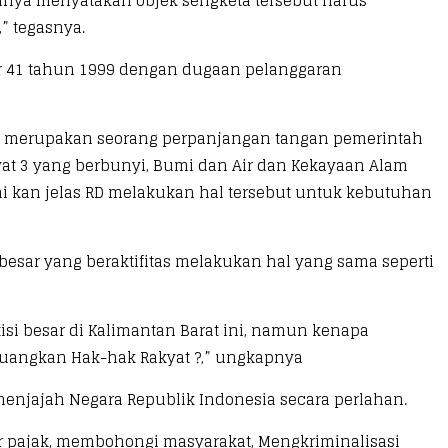
tinya menyatakan objek sengketa tersebut harus
” tegasnya.
r 41 tahun 1999 dengan dugaan pelanggaran
RD merupakan seorang perpanjangan tangan pemerintah
yat 3 yang berbunyi, Bumi dan Air dan Kekayaan Alam
i kan jelas RD melakukan hal tersebut untuk kebutuhan
esar yang beraktifitas melakukan hal yang sama seperti
isi besar di Kalimantan Barat ini, namun kenapa
juangkan Hak-hak Rakyat ?,” ungkapnya
menjajah Negara Republik Indonesia secara perlahan.
ar pajak, membohongi masyarakat, Mengkriminalisasi