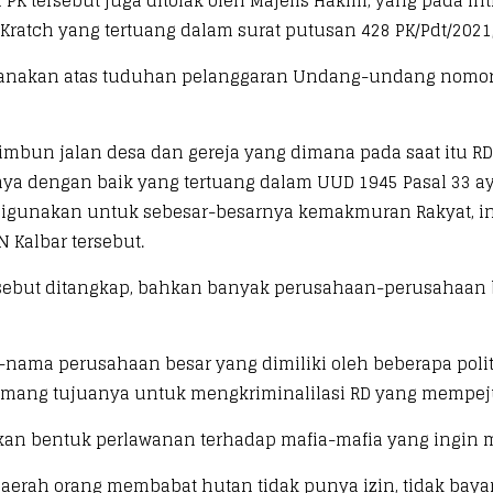
 tersebut juga ditolak oleh Majelis Hakim, yang pada in
Kratch yang tertuang dalam surat putusan 428 PK/Pdt/2021,
pidanakan atas tuduhan pelanggaran Undang-undang nomo
imbun jalan desa dan gereja yang dimana pada saat itu 
anya dengan baik yang tertuang dalam UUD 1945 Pasal 33 a
igunakan untuk sebesar-besarnya kemakmuran Rakyat, in
 Kalbar tersebut.
rsebut ditangkap, bahkan banyak perusahaan-perusahaan b
-nama perusahaan besar yang dimiliki oleh beberapa polit
memang tujuanya untuk mengkriminalilasi RD yang mempe
akan bentuk perlawanan terhadap mafia-mafia yang ingin 
daerah orang membabat hutan tidak punya izin, tidak bay