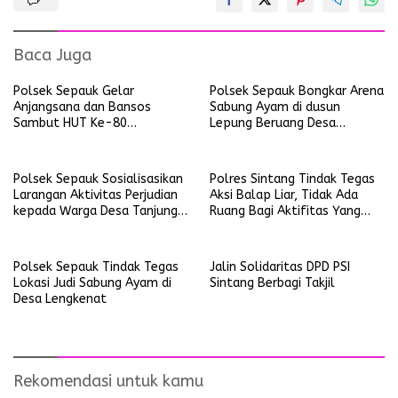
Baca Juga
Polsek Sepauk Gelar
Polsek Sepauk Bongkar Arena
Anjangsana dan Bansos
Sabung Ayam di dusun
Sambut HUT Ke-80
Lepung Beruang Desa
Bhayangkara Tahun 2026
Sekubang KM 38 Kayu Lapis
Polsek Sepauk Sosialisasikan
Polres Sintang Tindak Tegas
Larangan Aktivitas Perjudian
Aksi Balap Liar, Tidak Ada
kepada Warga Desa Tanjung
Ruang Bagi Aktifitas Yang
Ria
Mengganggu Ketertiban
Umum
Polsek Sepauk Tindak Tegas
Jalin Solidaritas DPD PSI
Lokasi Judi Sabung Ayam di
Sintang Berbagi Takjil
Desa Lengkenat
Rekomendasi untuk kamu