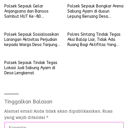
Polsek Sepauk Gelar
Polsek Sepauk Bongkar Arena
Anjangsana dan Bansos
Sabung Ayam di dusun
Sambut HUT Ke-80
Lepung Beruang Desa
Bhayangkara Tahun 2026
Sekubang KM 38 Kayu Lapis
Polsek Sepauk Sosialisasikan
Polres Sintang Tindak Tegas
Larangan Aktivitas Perjudian
Aksi Balap Liar, Tidak Ada
kepada Warga Desa Tanjung
Ruang Bagi Aktifitas Yang
Ria
Mengganggu Ketertiban
Umum
Polsek Sepauk Tindak Tegas
Lokasi Judi Sabung Ayam di
Desa Lengkenat
Tinggalkan Balasan
Alamat email Anda tidak akan dipublikasikan.
Ruas
yang wajib ditandai
*