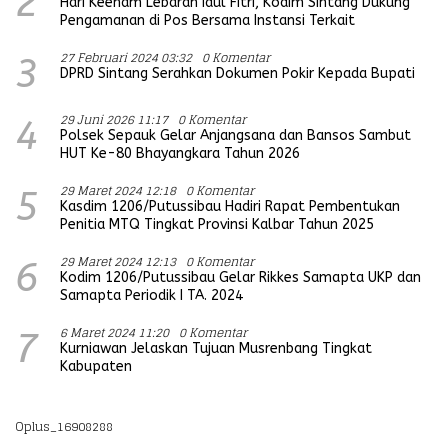
2
Hari Keenam Lebaran Idul Fitri, Kodim Sintang Dukung
Pengamanan di Pos Bersama Instansi Terkait
27 Februari 2024 03:32
0 Komentar
3
DPRD Sintang Serahkan Dokumen Pokir Kepada Bupati
29 Juni 2026 11:17
0 Komentar
4
Polsek Sepauk Gelar Anjangsana dan Bansos Sambut
HUT Ke-80 Bhayangkara Tahun 2026
29 Maret 2024 12:18
0 Komentar
5
Kasdim 1206/Putussibau Hadiri Rapat Pembentukan
Penitia MTQ Tingkat Provinsi Kalbar Tahun 2025
29 Maret 2024 12:13
0 Komentar
6
Kodim 1206/Putussibau Gelar Rikkes Samapta UKP dan
Samapta Periodik I TA. 2024
6 Maret 2024 11:20
0 Komentar
7
Kurniawan Jelaskan Tujuan Musrenbang Tingkat
Kabupaten
Oplus_16908288