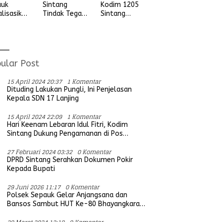
auk
Sintang
Kodim 1205
alisasikan
Tindak Tegas
Sintang
ngan
Aksi Balap
Letkol Arm
vitas
Liar, Tidak
Anggit
udian
Ada Ruang
Wijaksono
ada
Bagi Aktifitas
Laksanakan
ga Desa
Yang
Kunjungan
ular Post
ung Ria
Mengganggu
Kerja ke
Ketertiban
Wilayah
15 April 2024 20:37
1 Komentar
Umum
Koramil
Dituding Lakukan Pungli, Ini Penjelasan
Kepala SDN 17 Lanjing
15 April 2024 22:09
1 Komentar
Hari Keenam Lebaran Idul Fitri, Kodim
Sintang Dukung Pengamanan di Pos
Bersama Instansi Terkait
27 Februari 2024 03:32
0 Komentar
DPRD Sintang Serahkan Dokumen Pokir
Kepada Bupati
29 Juni 2026 11:17
0 Komentar
Polsek Sepauk Gelar Anjangsana dan
Bansos Sambut HUT Ke-80 Bhayangkara
Tahun 2026