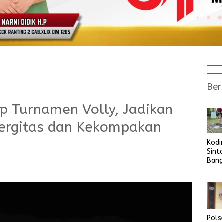
Ber
p Turnamen Volly, Jadikan
rgitas dan Kekompakan
Kod
Sint
Ban
Sara
Bers
Pols