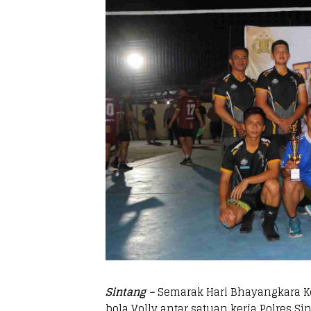
Sintang –
Semarak Hari Bhayangkara Ke
bola Volly antar satuan kerja Polres Si