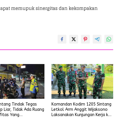
 dapat memupuk sinergitas dan kekompakan
intang Tindak Tegas
Komandan Kodim 1205 Sintang
p Liar, Tidak Ada Ruang
Letkol Arm Anggit Wijaksono
fitas Yang
Laksanakan Kunjungan Kerja ke
ggu Ketertiban Umum
Wilayah Koramil