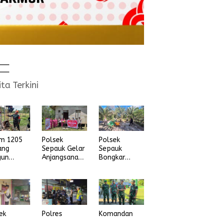
ita Terkini
im 1205
Polsek
Polsek
ang
Sepauk Gelar
Sepauk
gun
Anjangsana
Bongkar
na Air
dan Bansos
Arena Sabung
ih
Sambut HUT
Ayam di
Ke-80
dusun Lepung
Bhayangkara
Beruang Desa
Tahun 2026
Sekubang KM
38 Kayu Lapis
ek
Polres
Komandan