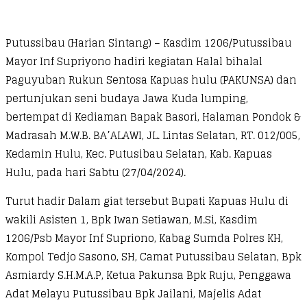
Putussibau (Harian Sintang) – Kasdim 1206/Putussibau
Mayor Inf Supriyono hadiri kegiatan Halal bihalal
Paguyuban Rukun Sentosa Kapuas hulu (PAKUNSA) dan
pertunjukan seni budaya Jawa Kuda lumping,
bertempat di Kediaman Bapak Basori, Halaman Pondok &
Madrasah M.W.B. BA’ALAWI, JL. Lintas Selatan, RT. 012/005,
Kedamin Hulu, Kec. Putusibau Selatan, Kab. Kapuas
Hulu, pada hari Sabtu (27/04/2024).
Turut hadir Dalam giat tersebut Bupati Kapuas Hulu di
wakili Asisten 1, Bpk Iwan Setiawan, M.Si, Kasdim
1206/Psb Mayor Inf Supriono, Kabag Sumda Polres KH,
Kompol Tedjo Sasono, SH, Camat Putussibau Selatan, Bpk
Asmiardy S.H.M.A.P, Ketua Pakunsa Bpk Ruju, Penggawa
Adat Melayu Putussibau Bpk Jailani, Majelis Adat