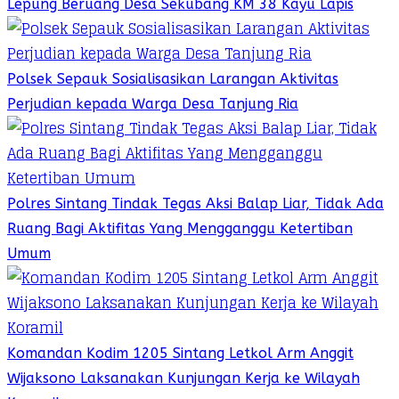
Lepung Beruang Desa Sekubang KM 38 Kayu Lapis
Polsek Sepauk Sosialisasikan Larangan Aktivitas
Perjudian kepada Warga Desa Tanjung Ria
Polres Sintang Tindak Tegas Aksi Balap Liar, Tidak Ada
Ruang Bagi Aktifitas Yang Mengganggu Ketertiban
Umum
Komandan Kodim 1205 Sintang Letkol Arm Anggit
Wijaksono Laksanakan Kunjungan Kerja ke Wilayah