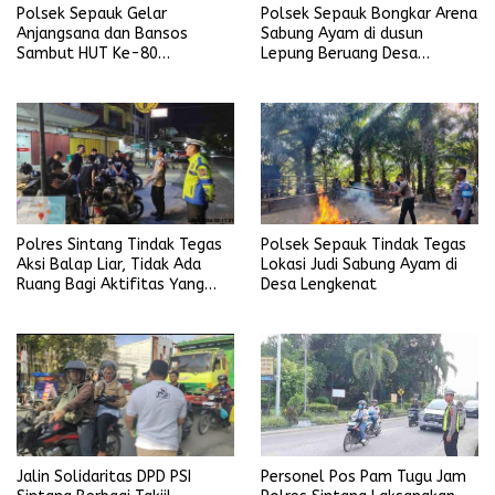
Polsek Sepauk Gelar
Polsek Sepauk Bongkar Arena
Anjangsana dan Bansos
Sabung Ayam di dusun
Sambut HUT Ke-80
Lepung Beruang Desa
Bhayangkara Tahun 2026
Sekubang KM 38 Kayu Lapis
Polres Sintang Tindak Tegas
Polsek Sepauk Tindak Tegas
Aksi Balap Liar, Tidak Ada
Lokasi Judi Sabung Ayam di
Ruang Bagi Aktifitas Yang
Desa Lengkenat
Mengganggu Ketertiban
Umum
Personel Pos Pam Tugu Jam
Jalin Solidaritas DPD PSI