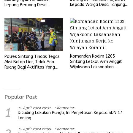
kepada Warga Desa Tanjung
Lepung Beruang Desa
Ria
Sekubang KM 38 Kayu Lapis
Komandan Kodim 1205
Polres Sintang Tindak Tegas
Sintang Letkol Arm Anggit
Aksi Balap Liar, Tidak Ada
Wijaksono Laksanakan
Ruang Bagi Aktifitas Yang
Kunjungan Kerja ke Wilayah
Mengganggu Ketertiban
Koramil
Umum
Popular Post
15 April 2024 20:37
1 Komentar
1
Dituding Lakukan Pungli, Ini Penjelasan Kepala SDN 17
Lanjing
15 April 2024 22:09
1 Komentar