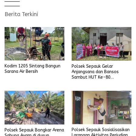
Berita Terkini
Kodim 1205 Sintang Bangun
Polsek Sepauk Gelar
Sarana Air Bersih
Anjangsana dan Bansos
Sambut HUT Ke-80
Bhayangkara Tahun 2026
Polsek Sepauk Sosialisasikan
Polsek Sepauk Bongkar Arena
Larangan Aktivitas Perjudian
Sabung Ayam di dusun