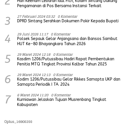
2
Hari Keenam Lebaran Idul Fitri, Kodim Sintang Dukung
Pengamanan di Pos Bersama Instansi Terkait
27 Februari 2024 03:32
0 Komentar
3
DPRD Sintang Serahkan Dokumen Pokir Kepada Bupati
29 Juni 2026 11:17
0 Komentar
4
Polsek Sepauk Gelar Anjangsana dan Bansos Sambut
HUT Ke-80 Bhayangkara Tahun 2026
29 Maret 2024 12:18
0 Komentar
5
Kasdim 1206/Putussibau Hadiri Rapat Pembentukan
Penitia MTQ Tingkat Provinsi Kalbar Tahun 2025
29 Maret 2024 12:13
0 Komentar
6
Kodim 1206/Putussibau Gelar Rikkes Samapta UKP dan
Samapta Periodik I TA. 2024
6 Maret 2024 11:20
0 Komentar
7
Kurniawan Jelaskan Tujuan Musrenbang Tingkat
Kabupaten
Oplus_16908288