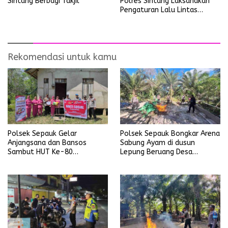
Polres Sintang Laksanakan
Sintang Berbagi Takjil
Pengaturan Lalu Lintas
Operasi Ketupat Kapuas
2026
Rekomendasi untuk kamu
Polsek Sepauk Gelar
Polsek Sepauk Bongkar Arena
Anjangsana dan Bansos
Sabung Ayam di dusun
Sambut HUT Ke-80
Lepung Beruang Desa
Bhayangkara Tahun 2026
Sekubang KM 38 Kayu Lapis