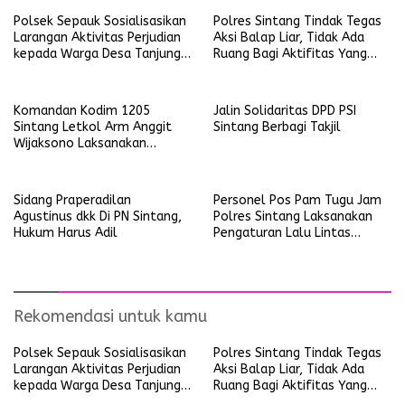
Polsek Sepauk Sosialisasikan
Polres Sintang Tindak Tegas
Larangan Aktivitas Perjudian
Aksi Balap Liar, Tidak Ada
kepada Warga Desa Tanjung
Ruang Bagi Aktifitas Yang
Ria
Mengganggu Ketertiban
Umum
Komandan Kodim 1205
Jalin Solidaritas DPD PSI
Sintang Letkol Arm Anggit
Sintang Berbagi Takjil
Wijaksono Laksanakan
Kunjungan Kerja ke Wilayah
Koramil
Sidang Praperadilan
Personel Pos Pam Tugu Jam
Agustinus dkk Di PN Sintang,
Polres Sintang Laksanakan
Hukum Harus Adil
Pengaturan Lalu Lintas
Operasi Ketupat Kapuas
2026
Rekomendasi untuk kamu
Polsek Sepauk Sosialisasikan
Polres Sintang Tindak Tegas
Larangan Aktivitas Perjudian
Aksi Balap Liar, Tidak Ada
kepada Warga Desa Tanjung
Ruang Bagi Aktifitas Yang
Ria
Mengganggu Ketertiban