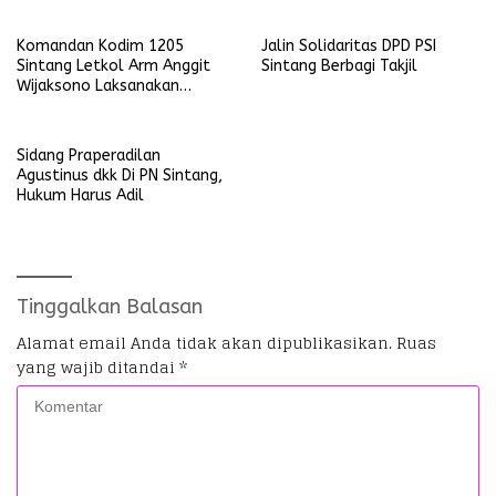
Umum
Komandan Kodim 1205
Jalin Solidaritas DPD PSI
Sintang Letkol Arm Anggit
Sintang Berbagi Takjil
Wijaksono Laksanakan
Kunjungan Kerja ke Wilayah
Koramil
Sidang Praperadilan
Agustinus dkk Di PN Sintang,
Hukum Harus Adil
Tinggalkan Balasan
Alamat email Anda tidak akan dipublikasikan.
Ruas
yang wajib ditandai
*