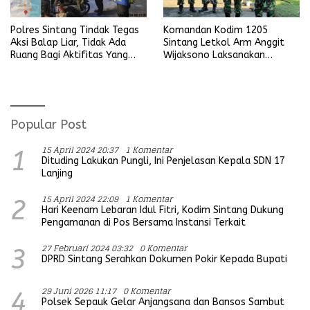
Polres Sintang Tindak Tegas
Komandan Kodim 1205
Aksi Balap Liar, Tidak Ada
Sintang Letkol Arm Anggit
Ruang Bagi Aktifitas Yang
Wijaksono Laksanakan
Mengganggu Ketertiban
Kunjungan Kerja ke Wilayah
Umum
Koramil
Popular Post
15 April 2024 20:37
1 Komentar
1
Dituding Lakukan Pungli, Ini Penjelasan Kepala SDN 17
Lanjing
15 April 2024 22:09
1 Komentar
2
Hari Keenam Lebaran Idul Fitri, Kodim Sintang Dukung
Pengamanan di Pos Bersama Instansi Terkait
27 Februari 2024 03:32
0 Komentar
3
DPRD Sintang Serahkan Dokumen Pokir Kepada Bupati
29 Juni 2026 11:17
0 Komentar
4
Polsek Sepauk Gelar Anjangsana dan Bansos Sambut