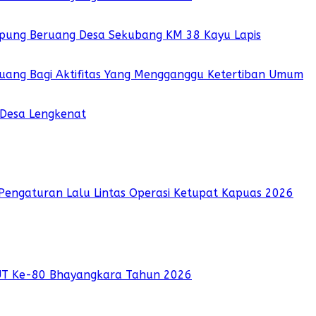
pung Beruang Desa Sekubang KM 38 Kayu Lapis
 Ruang Bagi Aktifitas Yang Mengganggu Ketertiban Umum
 Desa Lengkenat
Pengaturan Lalu Lintas Operasi Ketupat Kapuas 2026
UT Ke-80 Bhayangkara Tahun 2026