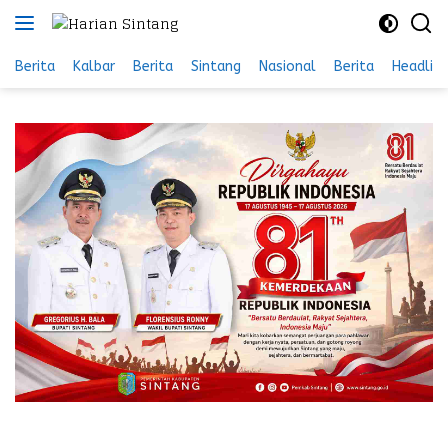
Langsung
ke
konten
Berita
Kalbar
Berita
Sintang
Nasional
Berita
Headlin