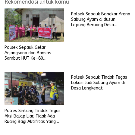
Rekomendasi untuk kamu
Polsek Sepauk Bongkar Arena
Sabung Ayam di dusun
Lepung Beruang Desa
Sekubang KM 38 Kayu Lapis
Polsek Sepauk Gelar
Anjangsana dan Bansos
Sambut HUT Ke-80
Bhayangkara Tahun 2026
Polsek Sepauk Tindak Tegas
Lokasi Judi Sabung Ayam di
Desa Lengkenat
Polres Sintang Tindak Tegas
Aksi Balap Liar, Tidak Ada
Ruang Bagi Aktifitas Yang
Mengganggu Ketertiban
Umum