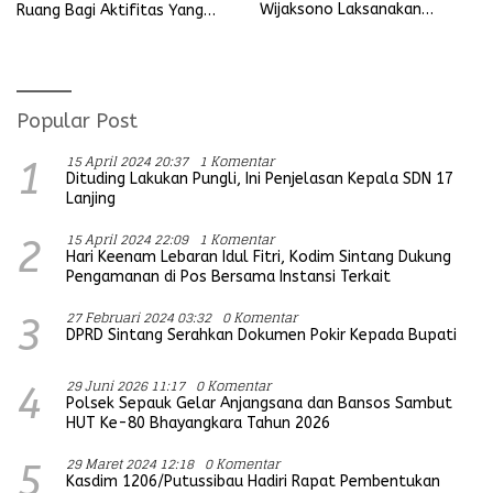
Wijaksono Laksanakan
Ruang Bagi Aktifitas Yang
Kunjungan Kerja ke Wilayah
Mengganggu Ketertiban
Koramil
Umum
Popular Post
15 April 2024 20:37
1 Komentar
1
Dituding Lakukan Pungli, Ini Penjelasan Kepala SDN 17
Lanjing
15 April 2024 22:09
1 Komentar
2
Hari Keenam Lebaran Idul Fitri, Kodim Sintang Dukung
Pengamanan di Pos Bersama Instansi Terkait
27 Februari 2024 03:32
0 Komentar
3
DPRD Sintang Serahkan Dokumen Pokir Kepada Bupati
29 Juni 2026 11:17
0 Komentar
4
Polsek Sepauk Gelar Anjangsana dan Bansos Sambut
HUT Ke-80 Bhayangkara Tahun 2026
29 Maret 2024 12:18
0 Komentar
5
Kasdim 1206/Putussibau Hadiri Rapat Pembentukan