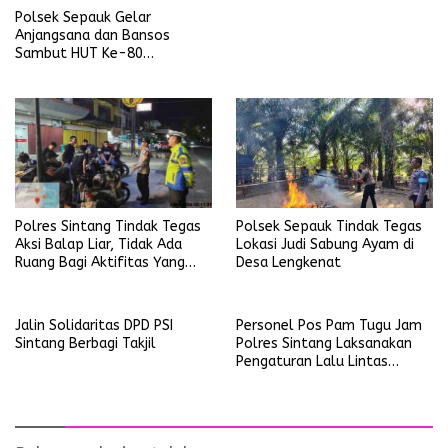
Polsek Sepauk Gelar
Anjangsana dan Bansos
Sambut HUT Ke-80
Bhayangkara Tahun 2026
Polsek Sepauk Tindak Tegas
Polres Sintang Tindak Tegas
Lokasi Judi Sabung Ayam di
Aksi Balap Liar, Tidak Ada
Desa Lengkenat
Ruang Bagi Aktifitas Yang
Mengganggu Ketertiban
Umum
Jalin Solidaritas DPD PSI
Personel Pos Pam Tugu Jam
Sintang Berbagi Takjil
Polres Sintang Laksanakan
Pengaturan Lalu Lintas
Operasi Ketupat Kapuas
2026