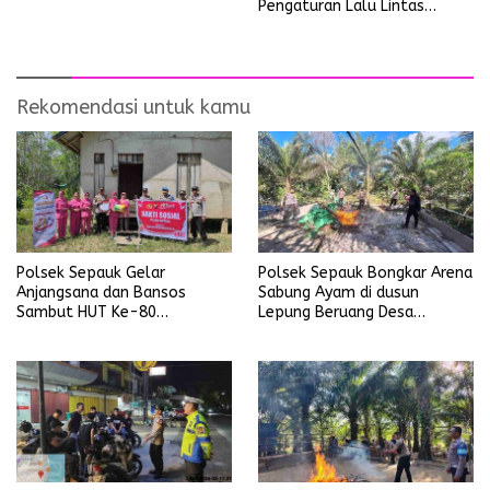
Pengaturan Lalu Lintas
Operasi Ketupat Kapuas
2026
Rekomendasi untuk kamu
Polsek Sepauk Gelar
Polsek Sepauk Bongkar Arena
Anjangsana dan Bansos
Sabung Ayam di dusun
Sambut HUT Ke-80
Lepung Beruang Desa
Bhayangkara Tahun 2026
Sekubang KM 38 Kayu Lapis