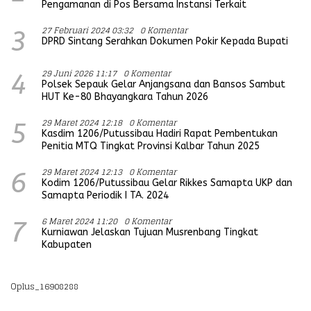
Pengamanan di Pos Bersama Instansi Terkait
27 Februari 2024 03:32
0 Komentar
3
DPRD Sintang Serahkan Dokumen Pokir Kepada Bupati
29 Juni 2026 11:17
0 Komentar
4
Polsek Sepauk Gelar Anjangsana dan Bansos Sambut
HUT Ke-80 Bhayangkara Tahun 2026
29 Maret 2024 12:18
0 Komentar
5
Kasdim 1206/Putussibau Hadiri Rapat Pembentukan
Penitia MTQ Tingkat Provinsi Kalbar Tahun 2025
29 Maret 2024 12:13
0 Komentar
6
Kodim 1206/Putussibau Gelar Rikkes Samapta UKP dan
Samapta Periodik I TA. 2024
6 Maret 2024 11:20
0 Komentar
7
Kurniawan Jelaskan Tujuan Musrenbang Tingkat
Kabupaten
Oplus_16908288