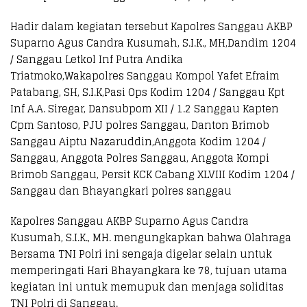
Hadir dalam kegiatan tersebut Kapolres Sanggau AKBP
Suparno Agus Candra Kusumah, S.I.K., MH,Dandim 1204
/ Sanggau Letkol Inf Putra Andika
Triatmoko,Wakapolres Sanggau Kompol Yafet Efraim
Patabang, SH, S.I.K,Pasi Ops Kodim 1204 / Sanggau Kpt
Inf A.A. Siregar, Dansubpom XII / 1.2 Sanggau Kapten
Cpm Santoso, PJU polres Sanggau, Danton Brimob
Sanggau Aiptu Nazaruddin,Anggota Kodim 1204 /
Sanggau, Anggota Polres Sanggau, Anggota Kompi
Brimob Sanggau, Persit KCK Cabang XLVIII Kodim 1204 /
Sanggau dan Bhayangkari polres sanggau
Kapolres Sanggau AKBP Suparno Agus Candra
Kusumah, S.I.K., MH. mengungkapkan bahwa Olahraga
Bersama TNI Polri ini sengaja digelar selain untuk
memperingati Hari Bhayangkara ke 78, tujuan utama
kegiatan ini untuk memupuk dan menjaga soliditas
TNI Polri di Sanggau.