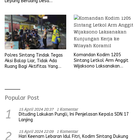
Lepung Beruang Desa
Sekubang KM 38 Kayu Lapis
Komandan Kodim 1205
Polres Sintang Tindak Tegas
Sintang Letkol Arm Anggit
Aksi Balap Liar, Tidak Ada
Wijaksono Laksanakan
Ruang Bagi Aktifitas Yang
Kunjungan Kerja ke Wilayah
Mengganggu Ketertiban
Koramil
Umum
Popular Post
15 April 2024 20:37
1 Komentar
1
Dituding Lakukan Pungli, Ini Penjelasan Kepala SDN 17
Lanjing
15 April 2024 22:09
1 Komentar
2
Hari Keenam Lebaran Idul Fitri, Kodim Sintang Dukung