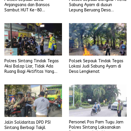
Anjangsana dan Bansos
Sabung Ayam di dusun
Sambut HUT Ke-80
Lepung Beruang Desa
Bhayangkara Tahun 2026
Sekubang KM 38 Kayu Lapis
Polres Sintang Tindak Tegas
Polsek Sepauk Tindak Tegas
Aksi Balap Liar, Tidak Ada
Lokasi Judi Sabung Ayam di
Ruang Bagi Aktifitas Yang
Desa Lengkenat
Mengganggu Ketertiban
Umum
Personel Pos Pam Tugu Jam
Jalin Solidaritas DPD PSI
Polres Sintang Laksanakan
Sintang Berbagi Takjil