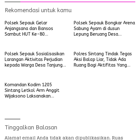
Rekomendasi untuk kamu
Polsek Sepauk Gelar
Polsek Sepauk Bongkar Arena
Anjangsana dan Bansos
Sabung Ayam di dusun
Sambut HUT Ke-80
Lepung Beruang Desa
Bhayangkara Tahun 2026
Sekubang KM 38 Kayu Lapis
Polsek Sepauk Sosialisasikan
Polres Sintang Tindak Tegas
Larangan Aktivitas Perjudian
Aksi Balap Liar, Tidak Ada
kepada Warga Desa Tanjung
Ruang Bagi Aktifitas Yang
Ria
Mengganggu Ketertiban
Umum
Komandan Kodim 1205
Sintang Letkol Arm Anggit
Wijaksono Laksanakan
Kunjungan Kerja ke Wilayah
Koramil
Tinggalkan Balasan
Alamat email Anda tidak akan dipublikasikan.
Ruas