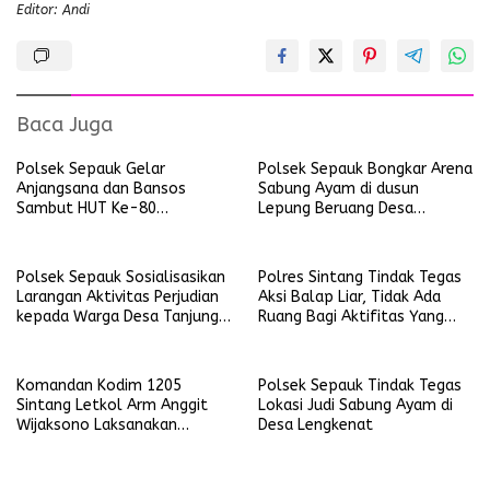
Editor: Andi
Baca Juga
Polsek Sepauk Gelar
Polsek Sepauk Bongkar Arena
Anjangsana dan Bansos
Sabung Ayam di dusun
Sambut HUT Ke-80
Lepung Beruang Desa
Bhayangkara Tahun 2026
Sekubang KM 38 Kayu Lapis
Polsek Sepauk Sosialisasikan
Polres Sintang Tindak Tegas
Larangan Aktivitas Perjudian
Aksi Balap Liar, Tidak Ada
kepada Warga Desa Tanjung
Ruang Bagi Aktifitas Yang
Ria
Mengganggu Ketertiban
Umum
Komandan Kodim 1205
Polsek Sepauk Tindak Tegas
Sintang Letkol Arm Anggit
Lokasi Judi Sabung Ayam di
Wijaksono Laksanakan
Desa Lengkenat
Kunjungan Kerja ke Wilayah
Koramil