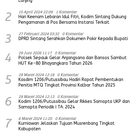
Lanjing
15 April 2024 22:09
1 Komentar
2
Hari Keenam Lebaran Idul Fitri, Kodim Sintang Dukung
Pengamanan di Pos Bersama Instansi Terkait
27 Februari 2024 03:32
0 Komentar
3
DPRD Sintang Serahkan Dokumen Pokir Kepada Bupati
29 Juni 2026 11:17
0 Komentar
4
Polsek Sepauk Gelar Anjangsana dan Bansos Sambut
HUT Ke-80 Bhayangkara Tahun 2026
29 Maret 2024 12:18
0 Komentar
5
Kasdim 1206/Putussibau Hadiri Rapat Pembentukan
Penitia MTQ Tingkat Provinsi Kalbar Tahun 2025
29 Maret 2024 12:13
0 Komentar
6
Kodim 1206/Putussibau Gelar Rikkes Samapta UKP dan
Samapta Periodik I TA. 2024
6 Maret 2024 11:20
0 Komentar
7
Kurniawan Jelaskan Tujuan Musrenbang Tingkat
Kabupaten