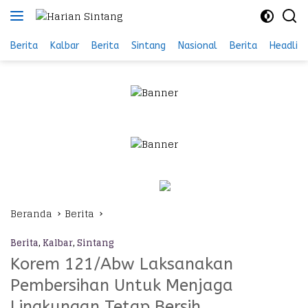
Langsung
ke
konten
Berita
Kalbar
Berita
Sintang
Nasional
Berita
Headlin
Beranda
Berita
Berita
,
Kalbar
,
Sintang
Korem 121/Abw Laksanakan
Pembersihan Untuk Menjaga
Lingkungan Tetap Bersih