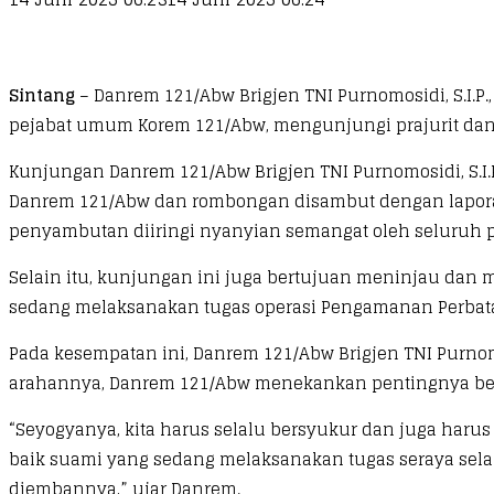
Sintang
– Danrem 121/Abw Brigjen TNI Purnomosidi, S.I.P.,
pejabat umum Korem 121/Abw, mengunjungi prajurit dan Pers
Kunjungan Danrem 121/Abw Brigjen TNI Purnomosidi, S.I.P
Danrem 121/Abw dan rombongan disambut dengan laporan 
penyambutan diiringi nyanyian semangat oleh seluruh pr
Selain itu, kunjungan ini juga bertujuan meninjau dan me
sedang melaksanakan tugas operasi Pengamanan Perbatas
Pada kesempatan ini, Danrem 121/Abw Brigjen TNI Purnomos
arahannya, Danrem 121/Abw menekankan pentingnya bers
“Seyogyanya, kita harus selalu bersyukur dan juga haru
baik suami yang sedang melaksanakan tugas seraya sela
diembannya,” ujar Danrem.