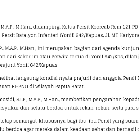
 M.A.P., M.Han., didampingi Ketua Persit Koorcab Rem 121 P
it Batalyon Infanteri (Yonif) 642/Kapuas, Jl. MT Hariyono,
., M.A.P., M.Han., ini merupakan bagian dari agenda kunju
dari Kakorum atau Perwira tertua di Yonif 642/Kps, dila
ajurit Yonif 642/Kapuas.
lihat langsung kondisi nyata prajurit dan anggota Persit 
an RI-PNG di wilayah Papua Barat.
idi, S.I.P., M.A.P., M.Han., memberikan pengarahan kepada 
yukur dan selalu berdoa untuk rekan-rekan, serta para 
s tetap semangat, khususnya bagi ibu-ibu Persit yang su
lu berdoa agar mereka dalam keadaan sehat dan berhasil