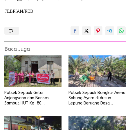
FEBRIAN/RED
Baca Juga
Polsek Sepauk Gelar
Polsek Sepauk Bongkar Arena
Anjangsana dan Bansos
Sabung Ayam di dusun
Sambut HUT Ke-80
Lepung Beruang Desa
Bhayangkara Tahun 2026
Sekubang KM 38 Kayu Lapis