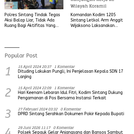
Komandan Kodim 1205
Polres Sintang Tindak Tegas
Sintang Letkol Arm Anggit
Aksi Balap Liar, Tidak Ada
Wijaksono Laksanakan
Ruang Bagi Aktifitas Yang
Kunjungan Kerja ke Wilayah
Mengganggu Ketertiban
Koramil
Umum
Popular Post
15 April 2024 20:37
1 Komentar
1
Dituding Lakukan Pungli, Ini Penjelasan Kepala SDN 17
Lanjing
15 April 2024 22:09
1 Komentar
2
Hari Keenam Lebaran Idul Fitri, Kodim Sintang Dukung
Pengamanan di Pos Bersama Instansi Terkait
27 Februari 2024 03:32
0 Komentar
3
DPRD Sintang Serahkan Dokumen Pokir Kepada Bupati
29 Juni 2026 11:17
0 Komentar
4
Polsek Sepauk Gelar Anjangsana dan Bansos Sambut