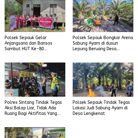
Polsek Sepauk Gelar
Polsek Sepauk Bongkar Arena
Anjangsana dan Bansos
Sabung Ayam di dusun
Sambut HUT Ke-80
Lepung Beruang Desa
Bhayangkara Tahun 2026
Sekubang KM 38 Kayu Lapis
Polres Sintang Tindak Tegas
Polsek Sepauk Tindak Tegas
Aksi Balap Liar, Tidak Ada
Lokasi Judi Sabung Ayam di
Ruang Bagi Aktifitas Yang
Desa Lengkenat
Mengganggu Ketertiban
Umum