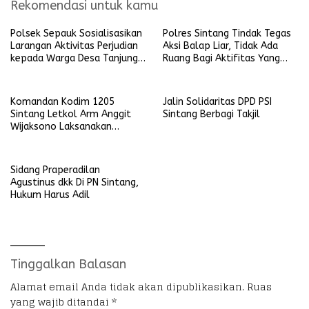
Rekomendasi untuk kamu
Polsek Sepauk Sosialisasikan
Polres Sintang Tindak Tegas
Larangan Aktivitas Perjudian
Aksi Balap Liar, Tidak Ada
kepada Warga Desa Tanjung
Ruang Bagi Aktifitas Yang
Ria
Mengganggu Ketertiban
Umum
Komandan Kodim 1205
Jalin Solidaritas DPD PSI
Sintang Letkol Arm Anggit
Sintang Berbagi Takjil
Wijaksono Laksanakan
Kunjungan Kerja ke Wilayah
Koramil
Sidang Praperadilan
Agustinus dkk Di PN Sintang,
Hukum Harus Adil
Tinggalkan Balasan
Alamat email Anda tidak akan dipublikasikan.
Ruas
yang wajib ditandai
*