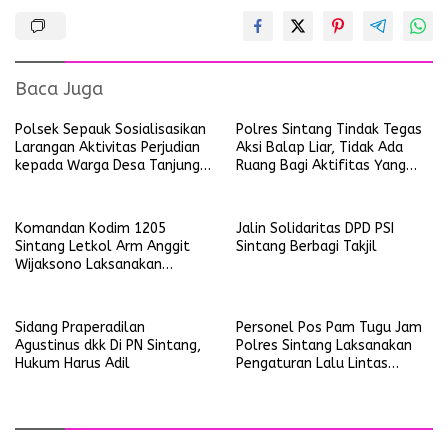
Baca Juga
Polsek Sepauk Sosialisasikan
Polres Sintang Tindak Tegas
Larangan Aktivitas Perjudian
Aksi Balap Liar, Tidak Ada
kepada Warga Desa Tanjung
Ruang Bagi Aktifitas Yang
Ria
Mengganggu Ketertiban
Umum
Komandan Kodim 1205
Jalin Solidaritas DPD PSI
Sintang Letkol Arm Anggit
Sintang Berbagi Takjil
Wijaksono Laksanakan
Kunjungan Kerja ke Wilayah
Koramil
Sidang Praperadilan
Personel Pos Pam Tugu Jam
Agustinus dkk Di PN Sintang,
Polres Sintang Laksanakan
Hukum Harus Adil
Pengaturan Lalu Lintas
Operasi Ketupat Kapuas
2026