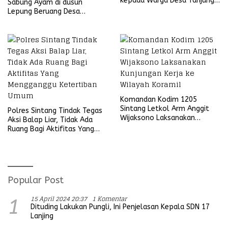
kepada Warga Desa Tanjung
Sabung Ayam di dusun
Ria
Lepung Beruang Desa
Sekubang KM 38 Kayu Lapis
Komandan Kodim 1205
Sintang Letkol Arm Anggit
Polres Sintang Tindak Tegas
Wijaksono Laksanakan
Aksi Balap Liar, Tidak Ada
Kunjungan Kerja ke Wilayah
Ruang Bagi Aktifitas Yang
Koramil
Mengganggu Ketertiban
Umum
Popular Post
15 April 2024 20:37
1 Komentar
1
Dituding Lakukan Pungli, Ini Penjelasan Kepala SDN 17
Lanjing