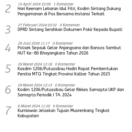
15 April 2024 22:09
1 Komentar
2
Hari Keenam Lebaran Idul Fitri, Kodim Sintang Dukung
Pengamanan di Pos Bersama Instansi Terkait
27 Februari 2024 03:32
0 Komentar
3
DPRD Sintang Serahkan Dokumen Pokir Kepada Bupati
29 Juni 2026 11:17
0 Komentar
4
Polsek Sepauk Gelar Anjangsana dan Bansos Sambut
HUT Ke-80 Bhayangkara Tahun 2026
29 Maret 2024 12:18
0 Komentar
5
Kasdim 1206/Putussibau Hadiri Rapat Pembentukan
Penitia MTQ Tingkat Provinsi Kalbar Tahun 2025
29 Maret 2024 12:13
0 Komentar
6
Kodim 1206/Putussibau Gelar Rikkes Samapta UKP dan
Samapta Periodik I TA. 2024
6 Maret 2024 11:20
0 Komentar
7
Kurniawan Jelaskan Tujuan Musrenbang Tingkat
Kabupaten