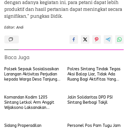
dengan adanya kegiatan ini, para petani dapat lebih
produktif dan hasil pertanian dapat meningkat secara
signifikan,” pungkas Didik.
Editor: Andi
Baca Juga
Polsek Sepauk Sosialisasikan
Polres Sintang Tindak Tegas
Larangan Aktivitas Perjudian
Aksi Balap Liar, Tidak Ada
kepada Warga Desa Tanjung
Ruang Bagi Aktifitas Yang
Ria
Mengganggu Ketertiban
Umum
Komandan Kodim 1205
Jalin Solidaritas DPD PSI
Sintang Letkol Arm Anggit
Sintang Berbagi Takjil
Wijaksono Laksanakan
Kunjungan Kerja ke Wilayah
Koramil
Sidang Praperadilan
Personel Pos Pam Tugu Jam