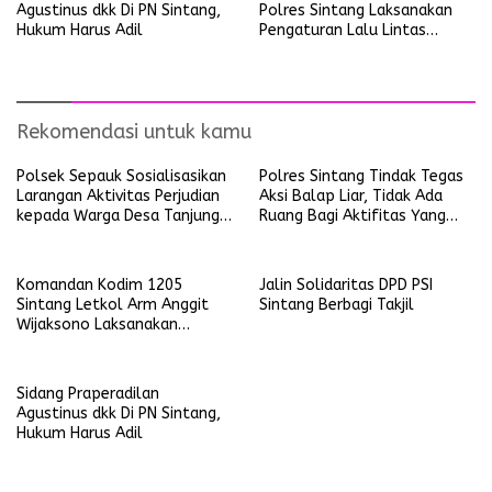
Agustinus dkk Di PN Sintang,
Polres Sintang Laksanakan
Hukum Harus Adil
Pengaturan Lalu Lintas
Operasi Ketupat Kapuas
2026
Rekomendasi untuk kamu
Polsek Sepauk Sosialisasikan
Polres Sintang Tindak Tegas
Larangan Aktivitas Perjudian
Aksi Balap Liar, Tidak Ada
kepada Warga Desa Tanjung
Ruang Bagi Aktifitas Yang
Ria
Mengganggu Ketertiban
Umum
Komandan Kodim 1205
Jalin Solidaritas DPD PSI
Sintang Letkol Arm Anggit
Sintang Berbagi Takjil
Wijaksono Laksanakan
Kunjungan Kerja ke Wilayah
Koramil
Sidang Praperadilan
Agustinus dkk Di PN Sintang,
Hukum Harus Adil