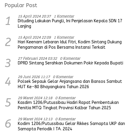
Popular Post
15 April 2024 20:37
1 Komentar
1
Dituding Lakukan Pungli, Ini Penjelasan Kepala SDN 17
Lanjing
15 April 2024 22:09
1 Komentar
2
Hari Keenam Lebaran Idul Fitri, Kodim Sintang Dukung
Pengamanan di Pos Bersama Instansi Terkait
27 Februari 2024 03:32
0 Komentar
3
DPRD Sintang Serahkan Dokumen Pokir Kepada Bupati
29 Juni 2026 11:17
0 Komentar
4
Polsek Sepauk Gelar Anjangsana dan Bansos Sambut
HUT Ke-80 Bhayangkara Tahun 2026
29 Maret 2024 12:18
0 Komentar
5
Kasdim 1206/Putussibau Hadiri Rapat Pembentukan
Penitia MTQ Tingkat Provinsi Kalbar Tahun 2025
29 Maret 2024 12:13
0 Komentar
6
Kodim 1206/Putussibau Gelar Rikkes Samapta UKP dan
Samapta Periodik I TA. 2024