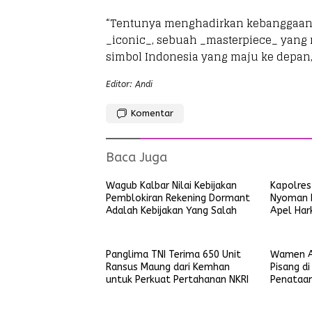
“Tentunya menghadirkan kebanggaan 
_iconic_, sebuah _masterpiece_ yan
simbol Indonesia yang maju ke depan,
Editor: Andi
Komentar
Baca Juga
Wagub Kalbar Nilai Kebijakan
Kapolres
Pemblokiran Rekening Dormant
Nyoman B
Adalah Kebijakan Yang Salah
Apel Har
Panglima TNI Terima 650 Unit
Wamen A
Ransus Maung dari Kemhan
Pisang d
untuk Perkuat Pertahanan NKRI
Penataan
Pertama 