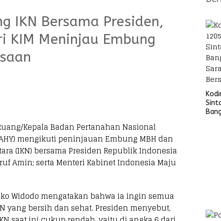
ng IKN Bersama Presiden,
ri KIM Meninjau Embung
gsaan
Kod
Sint
Ban
Sara
 Ruang/Kepala Badan Pertanahan Nasional
Bers
 (AHY) mengikuti peninjauan Embung MBH dan
ra (IKN) bersama Presiden Republik Indonesia
a’ruf Amin; serta Menteri Kabinet Indonesia Maju
Joko Widodo mengatakan bahwa ia ingin semua
KN yang bersih dan sehat. Presiden menyebut,
 IKN saat ini cukup rendah, yaitu di angka 6 dari