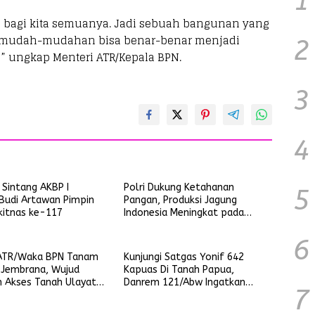
1
bagi kita semuanya. Jadi sebuah bangunan yang
g mudah-mudahan bisa benar-benar menjadi
2
” ungkap Menteri ATR/Kepala BPN.
3
4
 Sintang AKBP I
Polri Dukung Ketahanan
5
udi Artawan Pimpin
Pangan, Produksi Jagung
kitnas ke-117
Indonesia Meningkat pada
Triwulan pertama 2025
6
TR/Waka BPN Tanam
Kunjungi Satgas Yonif 642
i Jembrana, Wujud
Kapuas Di Tanah Papua,
 Akses Tanah Ulayat
Danrem 121/Abw Ingatkan
7
di Indonesia
Prajurit Tetap Waspada dan
Jalin Silaturahmi Dengan