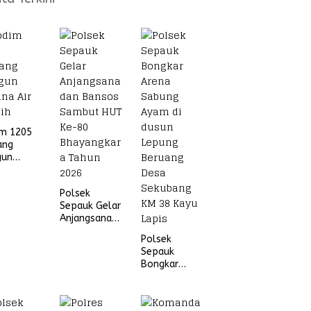
im 1205
ang
gun
na Air
ih
Polsek
Sepauk Gelar
Anjangsana
dan Bansos
Polsek
Sambut HUT
Sepauk
Ke-80
Bongkar
Bhayangkara
Arena Sabung
Tahun 2026
Ayam di
dusun Lepung