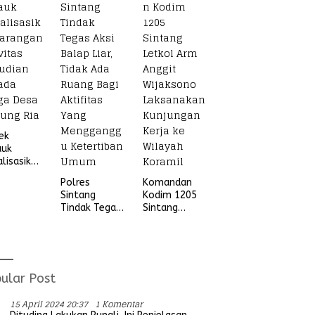
Beruang Desa
Sekubang KM
38 Kayu Lapis
ek
auk
alisasikan
ngan
Polres
Komandan
vitas
Sintang
Kodim 1205
udian
Tindak Tegas
Sintang
ada
Aksi Balap
Letkol Arm
ga Desa
Liar, Tidak
Anggit
ung Ria
Ada Ruang
Wijaksono
Bagi Aktifitas
Laksanakan
Yang
Kunjungan
ular Post
Mengganggu
Kerja ke
Ketertiban
Wilayah
15 April 2024 20:37
1 Komentar
Umum
Koramil