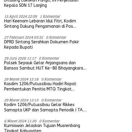
Dituding Lakukan Pungli, Ini Penjelasan
Kepala SDN 17 Lanjing
15 April 2024 22:09
1 Komentar
Hari Keenam Lebaran Idul Fitri, Kodim
Sintang Dukung Pengamanan di Pos
Bersama Instansi Terkait
27 Februari 2024 03:32
0 Komentar
DPRD Sintang Serahkan Dokumen Pokir
Kepada Bupati
29 Juni 2026 11:17
0 Komentar
Polsek Sepauk Gelar Anjangsana dan
Bansos Sambut HUT Ke-80 Bhayangkara
Tahun 2026
29 Maret 2024 12:18
0 Komentar
Kasdim 1206/Putussibau Hadiri Rapat
Pembentukan Penitia MTQ Tingkat
Provinsi Kalbar Tahun 2025
29 Maret 2024 12:13
0 Komentar
Kodim 1206/Putussibau Gelar Rikkes
Samapta UKP dan Samapta Periodik I TA.
2024
6 Maret 2024 11:20
0 Komentar
Kurniawan Jelaskan Tujuan Musrenbang
Tingkat Kabupaten