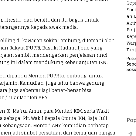
, _fresh_, dan bersih, dan itu bagus untuk
keterangannya kepada awak media.
iling di kawasan sekitar embung, ditemani oleh
n Rakyat (PUPR), Basuki Hadimuljono yang
rjalan sambil mendengarkan penjelasan rinci
Pols
ung ini dalam mendukung keberlanjutan IKN.
Sep
Sosi
siden dipandu Menteri PUPR ke embung, untuk
Lara
Akti
erjamin. Kemudian, juga tahu bahwa gedung
Perj
ra juga sebentar lagi benar-benar bisa
kep
,” ujar Menteri AHY.
War
Tanj
 RI, Ma’ruf Amin, para Menteri KIM, serta Wakil
sebagai Plt. Wakil Kepala Otorita IKN, Raja Juli
Pop
u Kebangsaan. Menteri AHY kemudian berharap
 menjadi simbol persatuan dan kemajuan bangsa.