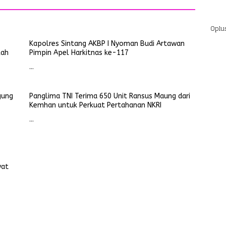
Masyarakat
Oplu
Kapolres Sintang AKBP I Nyoman Budi Artawan
lah
Pimpin Apel Harkitnas ke-117
…
gung
Panglima TNI Terima 650 Unit Ransus Maung dari
Kemhan untuk Perkuat Pertahanan NKRI
…
yat