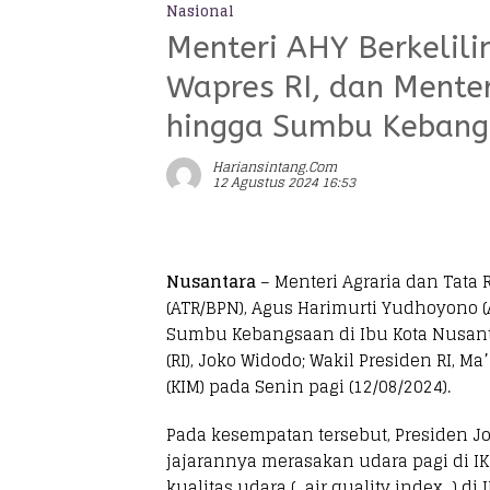
Nasional
Menteri AHY Berkelili
Wapres RI, dan Mente
hingga Sumbu Keban
Hariansintang.com
12 Agustus 2024 16:53
Nusantara
– Menteri Agraria dan Tata
(ATR/BPN), Agus Harimurti Yudhoyono
Sumbu Kebangsaan di Ibu Kota Nusanta
(RI), Joko Widodo; Wakil Presiden RI, M
(KIM) pada Senin pagi (12/08/2024).
Pada kesempatan tersebut, Presiden 
jajarannya merasakan udara pagi di I
kualitas udara (_air quality index_) di