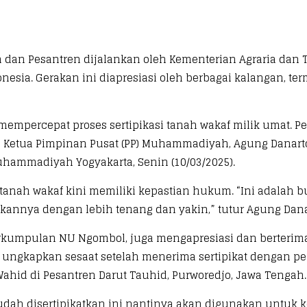
h dan Pesantren dijalankan oleh Kementerian Agraria dan
nesia. Gerakan ini diapresiasi oleh berbagai kalangan, 
percepat proses sertipikasi tanah wakaf milik umat. Per
 Ketua Pimpinan Pusat (PP) Muhammadiyah, Agung Danarto,
ammadiyah Yogyakarta, Senin (10/03/2025).
a tanah wakaf kini memiliki kepastian hukum. “Ini adala
kannya dengan lebih tenang dan yakin,” tutur Agung Dana
 Perkumpulan NU Ngombol, juga mengapresiasi dan berter
ini ia ungkapkan sesaat setelah menerima sertipikat denga
ahid di Pesantren Darut Tauhid, Purworedjo, Jawa Tengah.
udah disertipikatkan ini nantinya akan digunakan untuk