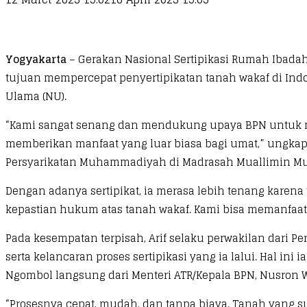
Yogyakarta
– Gerakan Nasional Sertipikasi Rumah Ibada
tujuan mempercepat penyertipikatan tanah wakaf di Indo
Ulama (NU).
“Kami sangat senang dan mendukung upaya BPN untuk mem
memberikan manfaat yang luar biasa bagi umat,” ungkap
Persyarikatan Muhammadiyah di Madrasah Muallimin Muh
Dengan adanya sertipikat, ia merasa lebih tenang karen
kepastian hukum atas tanah wakaf. Kami bisa memanfaat
Pada kesempatan terpisah, Arif selaku perwakilan dari
serta kelancaran proses sertipikasi yang ia lalui. Hal 
Ngombol langsung dari Menteri ATR/Kepala BPN, Nusron W
“Prosesnya cepat, mudah, dan tanpa biaya. Tanah yang s