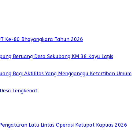
UT Ke-80 Bhayangkara Tahun 2026
pung Beruang Desa Sekubang KM 38 Kayu Lapis
 Ruang Bagi Aktifitas Yang Mengganggu Ketertiban Umum
 Desa Lengkenat
Pengaturan Lalu Lintas Operasi Ketupat Kapuas 2026