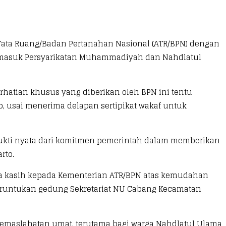
 Tata Ruang/Badan Pertanahan Nasional (ATR/BPN) dengan
termasuk Persyarikatan Muhammadiyah dan Nahdlatul
hatian khusus yang diberikan oleh BPN ini tentu
 usai menerima delapan sertipikat wakaf untuk
h bukti nyata dari komitmen pemerintah dalam memberikan
rto.
ima kasih kepada Kementerian ATR/BPN atas kemudahan
n peruntukan gedung Sekretariat NU Cabang Kecamatan
 kemaslahatan umat, terutama bagi warga Nahdlatul Ulama