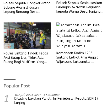
Polsek Sepauk Sosialisasikan
Polsek Sepauk Bongkar Arena
Larangan Aktivitas Perjudian
Sabung Ayam di dusun
kepada Warga Desa Tanjung
Lepung Beruang Desa
Ria
Sekubang KM 38 Kayu Lapis
Komandan Kodim 1205
Polres Sintang Tindak Tegas
Sintang Letkol Arm Anggit
Aksi Balap Liar, Tidak Ada
Wijaksono Laksanakan
Ruang Bagi Aktifitas Yang
Kunjungan Kerja ke Wilayah
Mengganggu Ketertiban
Koramil
Umum
Popular Post
15 April 2024 20:37
1 Komentar
1
Dituding Lakukan Pungli, Ini Penjelasan Kepala SDN 17
Lanjing