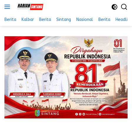
Langsung
ke
konten
Berita
Kalbar
Berita
Sintang
Nasional
Berita
Headlin