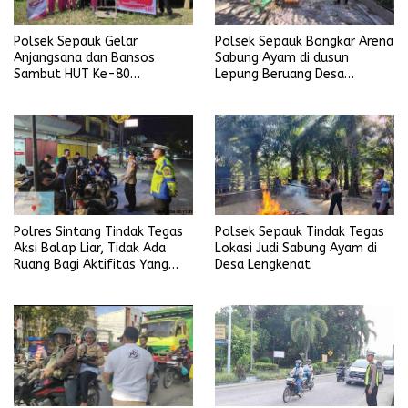
Polsek Sepauk Gelar
Polsek Sepauk Bongkar Arena
Anjangsana dan Bansos
Sabung Ayam di dusun
Sambut HUT Ke-80
Lepung Beruang Desa
Bhayangkara Tahun 2026
Sekubang KM 38 Kayu Lapis
Polres Sintang Tindak Tegas
Polsek Sepauk Tindak Tegas
Aksi Balap Liar, Tidak Ada
Lokasi Judi Sabung Ayam di
Ruang Bagi Aktifitas Yang
Desa Lengkenat
Mengganggu Ketertiban
Umum