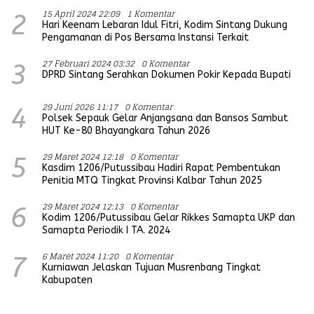
15 April 2024 22:09
1 Komentar
2
Hari Keenam Lebaran Idul Fitri, Kodim Sintang Dukung
Pengamanan di Pos Bersama Instansi Terkait
27 Februari 2024 03:32
0 Komentar
3
DPRD Sintang Serahkan Dokumen Pokir Kepada Bupati
29 Juni 2026 11:17
0 Komentar
4
Polsek Sepauk Gelar Anjangsana dan Bansos Sambut
HUT Ke-80 Bhayangkara Tahun 2026
29 Maret 2024 12:18
0 Komentar
5
Kasdim 1206/Putussibau Hadiri Rapat Pembentukan
Penitia MTQ Tingkat Provinsi Kalbar Tahun 2025
29 Maret 2024 12:13
0 Komentar
6
Kodim 1206/Putussibau Gelar Rikkes Samapta UKP dan
Samapta Periodik I TA. 2024
6 Maret 2024 11:20
0 Komentar
7
Kurniawan Jelaskan Tujuan Musrenbang Tingkat
Kabupaten