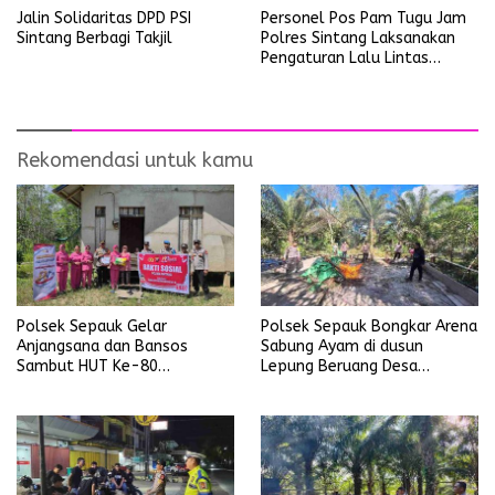
Personel Pos Pam Tugu Jam
Jalin Solidaritas DPD PSI
Polres Sintang Laksanakan
Sintang Berbagi Takjil
Pengaturan Lalu Lintas
Operasi Ketupat Kapuas
2026
Rekomendasi untuk kamu
Polsek Sepauk Gelar
Polsek Sepauk Bongkar Arena
Anjangsana dan Bansos
Sabung Ayam di dusun
Sambut HUT Ke-80
Lepung Beruang Desa
Bhayangkara Tahun 2026
Sekubang KM 38 Kayu Lapis