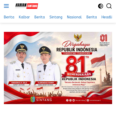
Langsung
ke
konten
Berita
Kalbar
Berita
Sintang
Nasional
Berita
Headlin