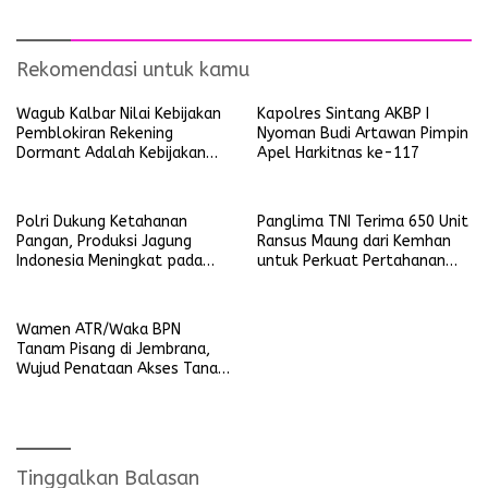
Jalin Silaturahmi Dengan
Masyarakat
Rekomendasi untuk kamu
Wagub Kalbar Nilai Kebijakan
Kapolres Sintang AKBP I
Pemblokiran Rekening
Nyoman Budi Artawan Pimpin
Dormant Adalah Kebijakan
Apel Harkitnas ke-117
Yang Salah
Polri Dukung Ketahanan
Panglima TNI Terima 650 Unit
Pangan, Produksi Jagung
Ransus Maung dari Kemhan
Indonesia Meningkat pada
untuk Perkuat Pertahanan
Triwulan pertama 2025
NKRI
Wamen ATR/Waka BPN
Tanam Pisang di Jembrana,
Wujud Penataan Akses Tanah
Ulayat Pertama di Indonesia
Tinggalkan Balasan