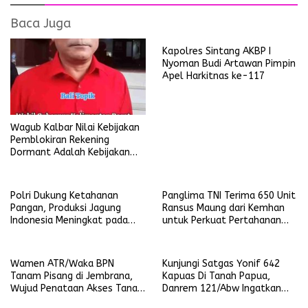
Baca Juga
Kapolres Sintang AKBP I
Nyoman Budi Artawan Pimpin
Apel Harkitnas ke-117
Wagub Kalbar Nilai Kebijakan
Pemblokiran Rekening
Dormant Adalah Kebijakan
Yang Salah
Polri Dukung Ketahanan
Panglima TNI Terima 650 Unit
Pangan, Produksi Jagung
Ransus Maung dari Kemhan
Indonesia Meningkat pada
untuk Perkuat Pertahanan
Triwulan pertama 2025
NKRI
Wamen ATR/Waka BPN
Kunjungi Satgas Yonif 642
Tanam Pisang di Jembrana,
Kapuas Di Tanah Papua,
Wujud Penataan Akses Tanah
Danrem 121/Abw Ingatkan
Ulayat Pertama di Indonesia
Prajurit Tetap Waspada dan