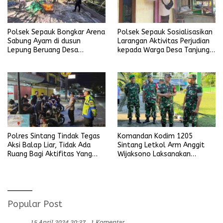
Polsek Sepauk Bongkar Arena
Polsek Sepauk Sosialisasikan
Sabung Ayam di dusun
Larangan Aktivitas Perjudian
Lepung Beruang Desa
kepada Warga Desa Tanjung
Sekubang KM 38 Kayu Lapis
Ria
Polres Sintang Tindak Tegas
Komandan Kodim 1205
Aksi Balap Liar, Tidak Ada
Sintang Letkol Arm Anggit
Ruang Bagi Aktifitas Yang
Wijaksono Laksanakan
Mengganggu Ketertiban
Kunjungan Kerja ke Wilayah
Umum
Koramil
Popular Post
15 April 2024 20:37
1 Komentar