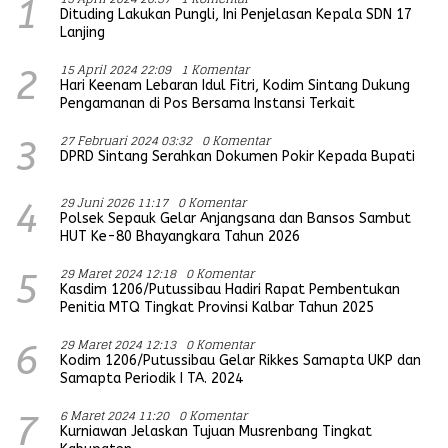
1
Dituding Lakukan Pungli, Ini Penjelasan Kepala SDN 17
Lanjing
15 April 2024 22:09
1 Komentar
2
Hari Keenam Lebaran Idul Fitri, Kodim Sintang Dukung
Pengamanan di Pos Bersama Instansi Terkait
27 Februari 2024 03:32
0 Komentar
3
DPRD Sintang Serahkan Dokumen Pokir Kepada Bupati
29 Juni 2026 11:17
0 Komentar
4
Polsek Sepauk Gelar Anjangsana dan Bansos Sambut
HUT Ke-80 Bhayangkara Tahun 2026
29 Maret 2024 12:18
0 Komentar
5
Kasdim 1206/Putussibau Hadiri Rapat Pembentukan
Penitia MTQ Tingkat Provinsi Kalbar Tahun 2025
29 Maret 2024 12:13
0 Komentar
6
Kodim 1206/Putussibau Gelar Rikkes Samapta UKP dan
Samapta Periodik I TA. 2024
6 Maret 2024 11:20
0 Komentar
7
Kurniawan Jelaskan Tujuan Musrenbang Tingkat