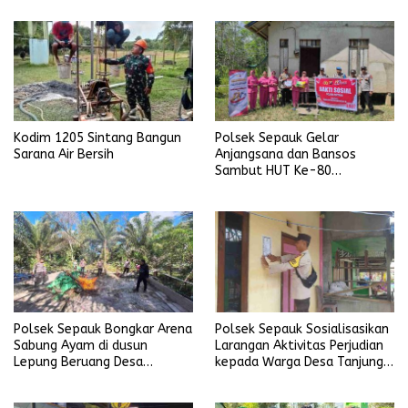
Kodim 1205 Sintang Bangun
Polsek Sepauk Gelar
Sarana Air Bersih
Anjangsana dan Bansos
Sambut HUT Ke-80
Bhayangkara Tahun 2026
Polsek Sepauk Bongkar Arena
Polsek Sepauk Sosialisasikan
Sabung Ayam di dusun
Larangan Aktivitas Perjudian
Lepung Beruang Desa
kepada Warga Desa Tanjung
Sekubang KM 38 Kayu Lapis
Ria