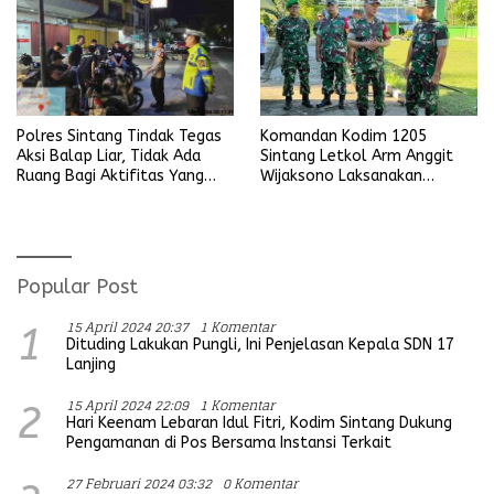
Komandan Kodim 1205
Polres Sintang Tindak Tegas
Sintang Letkol Arm Anggit
Aksi Balap Liar, Tidak Ada
Wijaksono Laksanakan
Ruang Bagi Aktifitas Yang
Kunjungan Kerja ke Wilayah
Mengganggu Ketertiban
Koramil
Umum
Popular Post
15 April 2024 20:37
1 Komentar
1
Dituding Lakukan Pungli, Ini Penjelasan Kepala SDN 17
Lanjing
15 April 2024 22:09
1 Komentar
2
Hari Keenam Lebaran Idul Fitri, Kodim Sintang Dukung
Pengamanan di Pos Bersama Instansi Terkait
27 Februari 2024 03:32
0 Komentar