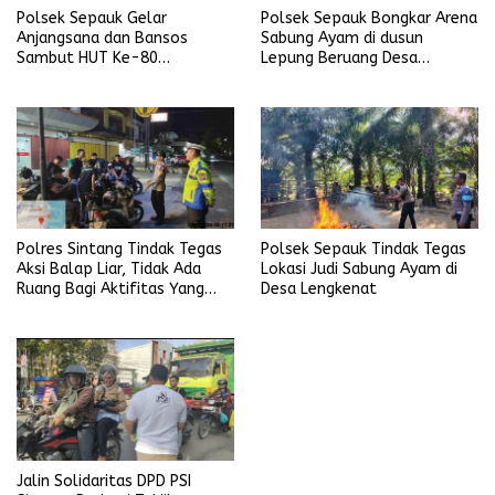
Polsek Sepauk Gelar
Polsek Sepauk Bongkar Arena
Anjangsana dan Bansos
Sabung Ayam di dusun
Sambut HUT Ke-80
Lepung Beruang Desa
Bhayangkara Tahun 2026
Sekubang KM 38 Kayu Lapis
Polres Sintang Tindak Tegas
Polsek Sepauk Tindak Tegas
Aksi Balap Liar, Tidak Ada
Lokasi Judi Sabung Ayam di
Ruang Bagi Aktifitas Yang
Desa Lengkenat
Mengganggu Ketertiban
Umum
Jalin Solidaritas DPD PSI