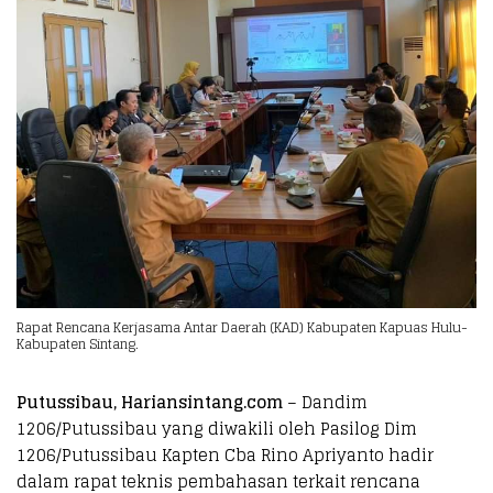
Rapat Rencana Kerjasama Antar Daerah (KAD) Kabupaten Kapuas Hulu-
Kabupaten Sintang.
Putussibau, Hariansintang.com
– Dandim
1206/Putussibau yang diwakili oleh Pasilog Dim
1206/Putussibau Kapten Cba Rino Apriyanto hadir
dalam rapat teknis pembahasan terkait rencana