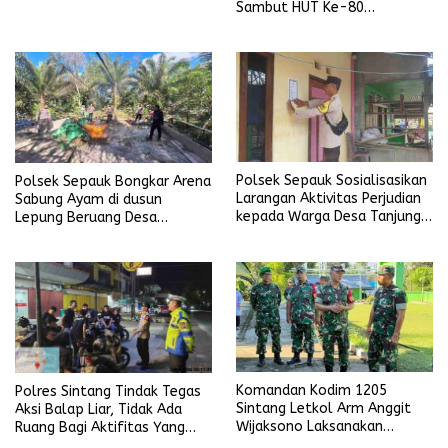
Sambut HUT Ke-80
Bhayangkara Tahun 2026
Polsek Sepauk Sosialisasikan
Polsek Sepauk Bongkar Arena
Larangan Aktivitas Perjudian
Sabung Ayam di dusun
kepada Warga Desa Tanjung
Lepung Beruang Desa
Ria
Sekubang KM 38 Kayu Lapis
Komandan Kodim 1205
Polres Sintang Tindak Tegas
Sintang Letkol Arm Anggit
Aksi Balap Liar, Tidak Ada
Wijaksono Laksanakan
Ruang Bagi Aktifitas Yang
Kunjungan Kerja ke Wilayah
Mengganggu Ketertiban