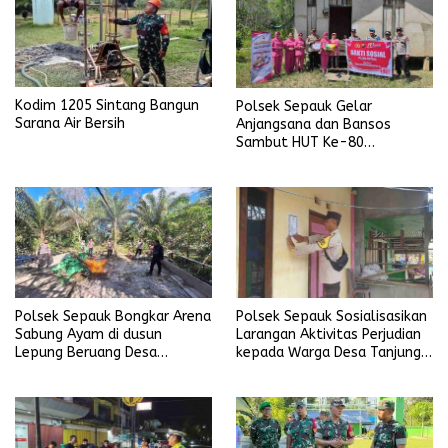
Kodim 1205 Sintang Bangun
Polsek Sepauk Gelar
Sarana Air Bersih
Anjangsana dan Bansos
Sambut HUT Ke-80
Bhayangkara Tahun 2026
Polsek Sepauk Bongkar Arena
Polsek Sepauk Sosialisasikan
Sabung Ayam di dusun
Larangan Aktivitas Perjudian
Lepung Beruang Desa
kepada Warga Desa Tanjung
Sekubang KM 38 Kayu Lapis
Ria