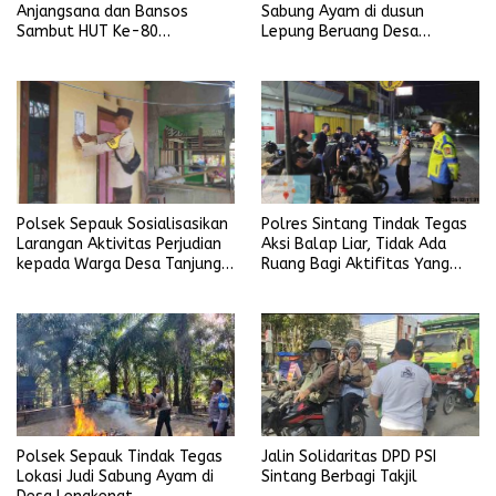
Anjangsana dan Bansos
Sabung Ayam di dusun
Sambut HUT Ke-80
Lepung Beruang Desa
Bhayangkara Tahun 2026
Sekubang KM 38 Kayu Lapis
Polsek Sepauk Sosialisasikan
Polres Sintang Tindak Tegas
Larangan Aktivitas Perjudian
Aksi Balap Liar, Tidak Ada
kepada Warga Desa Tanjung
Ruang Bagi Aktifitas Yang
Ria
Mengganggu Ketertiban
Umum
Polsek Sepauk Tindak Tegas
Jalin Solidaritas DPD PSI
Lokasi Judi Sabung Ayam di
Sintang Berbagi Takjil