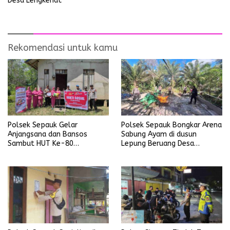
Desa Lengkenat
Rekomendasi untuk kamu
Polsek Sepauk Gelar
Polsek Sepauk Bongkar Arena
Anjangsana dan Bansos
Sabung Ayam di dusun
Sambut HUT Ke-80
Lepung Beruang Desa
Bhayangkara Tahun 2026
Sekubang KM 38 Kayu Lapis