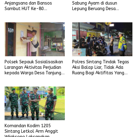
Anjangsana dan Bansos
Sabung Ayam di dusun
Sambut HUT Ke-80
Lepung Beruang Desa
Bhayangkara Tahun 2026
Sekubang KM 38 Kayu Lapis
Polsek Sepauk Sosialisasikan
Polres Sintang Tindak Tegas
Larangan Aktivitas Perjudian
Aksi Balap Liar, Tidak Ada
kepada Warga Desa Tanjung
Ruang Bagi Aktifitas Yang
Ria
Mengganggu Ketertiban
Umum
Komandan Kodim 1205
Sintang Letkol Arm Anggit
Wijaksono Laksanakan