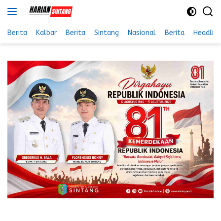
Langsung
ke
konten
Berita
Kalbar
Berita
Sintang
Nasional
Berita
Headlin