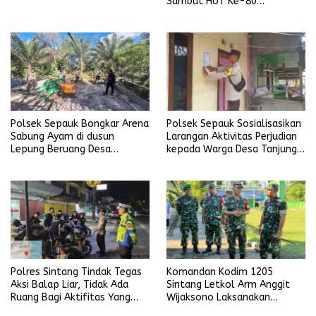
Sambut HUT Ke-80
Bhayangkara Tahun 2026
Polsek Sepauk Bongkar Arena
Polsek Sepauk Sosialisasikan
Sabung Ayam di dusun
Larangan Aktivitas Perjudian
Lepung Beruang Desa
kepada Warga Desa Tanjung
Sekubang KM 38 Kayu Lapis
Ria
Polres Sintang Tindak Tegas
Komandan Kodim 1205
Aksi Balap Liar, Tidak Ada
Sintang Letkol Arm Anggit
Ruang Bagi Aktifitas Yang
Wijaksono Laksanakan
Mengganggu Ketertiban
Kunjungan Kerja ke Wilayah