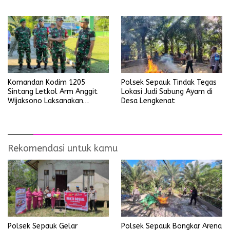
Ria
Mengganggu Ketertiban
Umum
Polsek Sepauk Tindak Tegas
Komandan Kodim 1205
Lokasi Judi Sabung Ayam di
Sintang Letkol Arm Anggit
Desa Lengkenat
Wijaksono Laksanakan
Kunjungan Kerja ke Wilayah
Koramil
Rekomendasi untuk kamu
Polsek Sepauk Gelar
Polsek Sepauk Bongkar Arena