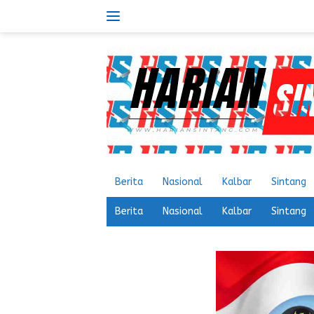
Langsung
ke
konten
Berita
Nasional
Kalbar
Sintang
Berita
Nasional
Kalbar
Sintang