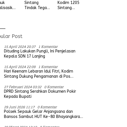
auk
Sintang
Kodim 1205
alisasikan
Tindak Tegas
Sintang
ngan
Aksi Balap
Letkol Arm
vitas
Liar, Tidak
Anggit
udian
Ada Ruang
Wijaksono
ada
Bagi Aktifitas
Laksanakan
ga Desa
Yang
Kunjungan
ular Post
ung Ria
Mengganggu
Kerja ke
Ketertiban
Wilayah
15 April 2024 20:37
1 Komentar
Umum
Koramil
Dituding Lakukan Pungli, Ini Penjelasan
Kepala SDN 17 Lanjing
15 April 2024 22:09
1 Komentar
Hari Keenam Lebaran Idul Fitri, Kodim
Sintang Dukung Pengamanan di Pos
Bersama Instansi Terkait
27 Februari 2024 03:32
0 Komentar
DPRD Sintang Serahkan Dokumen Pokir
Kepada Bupati
29 Juni 2026 11:17
0 Komentar
Polsek Sepauk Gelar Anjangsana dan
Bansos Sambut HUT Ke-80 Bhayangkara
Tahun 2026