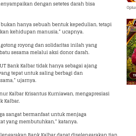
 menyampaikan dengan setetes darah bisa
Oplu
h bukan hanya sebuah bentuk kepedulian, tetapi
tkan kehidupan manusia,” ucapnya.
otong royong dan solidaritas inilah yang
atu sesama melalui aksi donor darah.
 Bank Kalbar tidak hanya sebagai ajang
ang tepat untuk saling berbagi dan
sama,” ujarnya.
nur Kalbar Krisantus Kurniawan, mengapresiasi
k Kalbar.
juga sangat bermanfaat untuk menjaga
akat yang membutuhkan,” katanya.
elengarakan Bank Kalbar dapat diselengarakan tiap