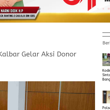
Ber
Kalbar Gelar Aksi Donor
Kod
Sint
Ban
Sara
Bers
Pols