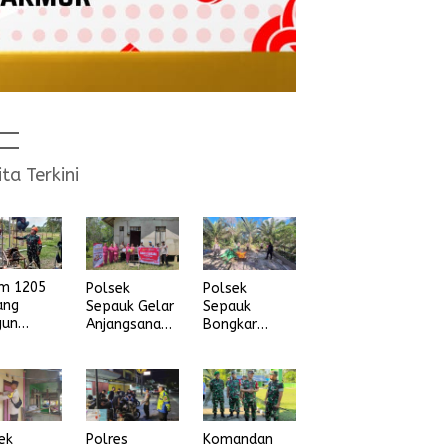
ita Terkini
im 1205
Polsek
Polsek
ang
Sepauk Gelar
Sepauk
gun
Anjangsana
Bongkar
na Air
dan Bansos
Arena Sabung
ih
Sambut HUT
Ayam di
Ke-80
dusun Lepung
Bhayangkara
Beruang Desa
Tahun 2026
Sekubang KM
38 Kayu Lapis
ek
Polres
Komandan